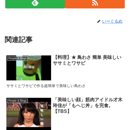
いーぐるめ
関連記事
【料理】★ 鳥わさ 簡単 美味しい
People & Blogs
ササミとワサビ
ササミとワサビで作る超簡単で美味しい鳥わさ
「美味しい顔」筋肉アイドル才木
People & Blogs
玲佳が「もへじ丼」を完食。
【TBS】