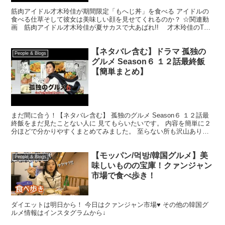
筋肉アイドル才木玲佳が期間限定「もへじ丼」を食べる アイドルの
食べる仕草そして彼女は美味しい顔を見せてくれるのか？ ☆関連動
画 筋肉アイドル才木玲佳が夏サカスで大あばれ!! 才木玲佳のTV
の裏側みせちゃいます!『キングオブコント2017』...
【ネタバレ含む】ドラマ 孤独の
People & Blogs
グルメ Season６ １２話最終飯
【簡単まとめ】
まだ間に合う！【ネタバレ含む】 孤独のグルメ Season６ １２話最
終飯をまだ見たことない人に 見てもらいたいです。 内容を簡単に２
分ほどで分かりやすくまとめてみました。 至らない所も沢山ありま
だまだ 未熟ですが見てもらえたら嬉しいです。...
【モッパン/먹방/韓国グルメ】美
People & Blogs
味しいものの宝庫！クァンジャン
市場で食べ歩き！
ダイエットは明日から！ 今日はクァンジャン市場♥ その他の韓国グ
ルメ情報はインスタグラムから↓