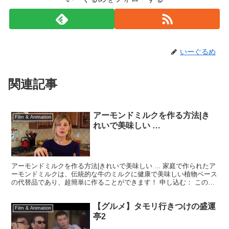
いーぐるめ
関連記事
アーモンドミルクを作る方法|き
Film & Animation
れいで美味しい …
アーモンドミルクを作る方法|きれいで美味しい ... 家庭で作られたア
ーモンドミルクは、伝統的な牛のミルクに健康で美味しい植物ベース
の代替品であり、超簡単に作ることができます！ 申し込む： このレ
シピをここに印刷してください： あなたが必要...
【グルメ】タモリ行きつけの盛運
Film & Animation
亭2