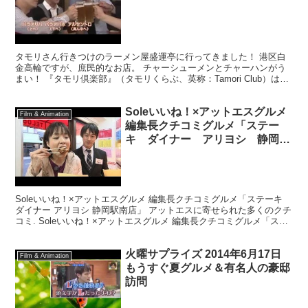
タモリさん行きつけのラーメン屋盛運亭に行ってきました！ 港区白
金高輪ですが、庶民的なお店。 チャーシューメンとチャーハンがう
まい！ 『タモリ倶楽部』（タモリくらぶ、英称：Tamori Club）は、
テレビ朝日系列で1982年（昭和57年）1...
Soleいいね！×アットエスグルメ
Film & Animation
編集長クチコミグルメ「ステー
キ ダイナー アリヨシ 静岡駅
南店」
Soleいいね！×アットエスグルメ 編集長クチコミグルメ「ステーキ
ダイナー アリヨシ 静岡駅南店」 アットエスに寄せられた多くのクチ
コミ. Soleいいね！×アットエスグルメ 編集長クチコミグルメ「ステ
ーキ ダイナー アリヨシ 静岡駅南店...
火曜サプライズ 2014年6月17日
Film & Animation
もうすぐ夏グルメ＆有名人の豪邸
訪問