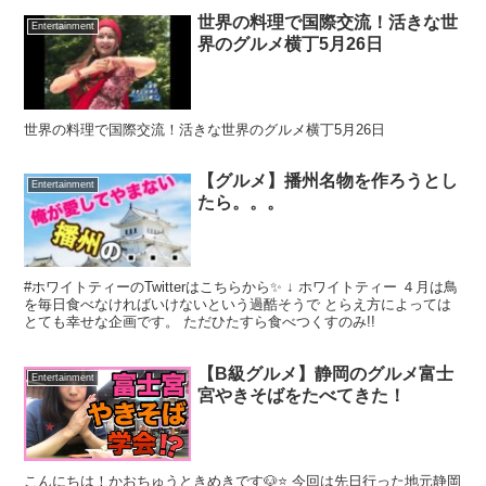
世界の料理で国際交流！活きな世
Entertainment
界のグルメ横丁5月26日
世界の料理で国際交流！活きな世界のグルメ横丁5月26日
【グルメ】播州名物を作ろうとし
Entertainment
たら。。。
#ホワイトティーのTwitterはこちらから✨ ↓ ホワイトティー ４月は鳥
を毎日食べなければいけないという過酷そうで とらえ方によっては
とても幸せな企画です。 ただひたすら食べつくすのみ!!
【B級グルメ】静岡のグルメ富士
Entertainment
宮やきそばをたべてきた！
こんにちは！かおちゅうときめきです🐶⭐️ 今回は先日行った地元静岡