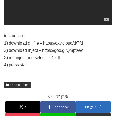
instruction:
1) download dll file – https://oxy.cloud/d/Tfd
2) download inject – https://goo.gl/QmpfAW
3) run inject and select ijl15.dll
4) press start!
Entertainment
シェアする
X
Facebook
はてブ