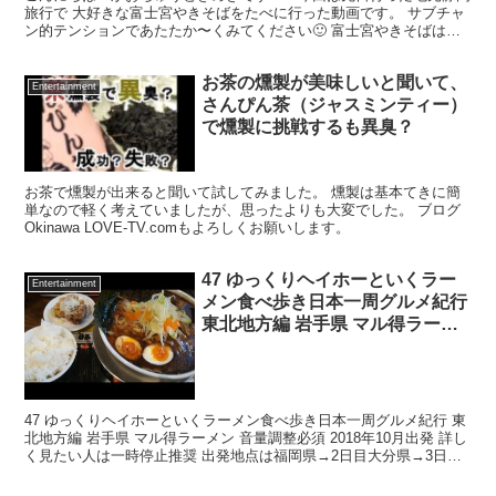
旅行で 大好きな富士宮やきそばをたべに行った動画です。 サブチャ
ン的テンションであたたか〜くみてください🙂 富士宮やきそばはも
ちもち輪ゴムみたいな弾力麺で とっても美味しいか...
お茶の燻製が美味しいと聞いて、
Entertainment
さんぴん茶（ジャスミンティー）
で燻製に挑戦するも異臭？
お茶で燻製が出来ると聞いて試してみました。 燻製は基本てきに簡
単なので軽く考えていましたが、思ったよりも大変でした。 ブログ
Okinawa LOVE-TV.comもよろしくお願いします。
47 ゆっくりヘイホーといくラー
Entertainment
メン食べ歩き日本一周グルメ紀行
東北地方編 岩手県 マル得ラーメ
ン
47 ゆっくりヘイホーといくラーメン食べ歩き日本一周グルメ紀行 東
北地方編 岩手県 マル得ラーメン 音量調整必須 2018年10月出発 詳し
く見たい人は一時停止推奨 出発地点は福岡県→2日目大分県→3日目
宮崎県→4日目鹿児島県→5日目大分県...