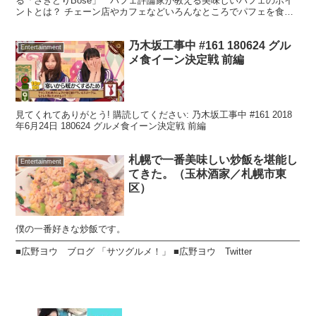
る「さきどりBose」 パフェ評論家が教える美味しいパフェのポイ
ントとは？ チェーン店やカフェなどいろんなところでパフェを食べ
る機会はあるけれど、美味しいパフ...
乃木坂工事中 #161 180624 グル
Entertainment
メ食イーン決定戦 前編
見てくれてありがとう! 購読してください: 乃木坂工事中 #161 2018
年6月24日 180624 グルメ食イーン決定戦 前編
札幌で一番美味しい炒飯を堪能し
Entertainment
てきた。（玉林酒家／札幌市東
区）
僕の一番好きな炒飯です。
———————————————————————————————
■広野ヨウ ブログ 「サツグルメ！」 ■広野ヨウ Twitter