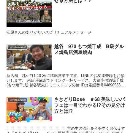
せる方法とは？？
江原さんのありがたいスピリチュアルメッセージ
越谷 970 もつ焼千成 B級グル
Entertainment
メ焼鳥居酒屋焼肉
新店舗 越ゲ谷1-10-26に移転営業中です。LINEのお友達登録をお願
いします。 来店時確認でドリンク一杯サービス。大衆小僧酒場千成
(もつ焼千成) 越谷駅東口ミニストップの傍 IDは電話番号0489653309
です。
さきどりBose ＃68 美味しいパ
Entertainment
フェは一目でわかる!?その見分け
方とは!?
========================= 世の中の流行をイチ早くお伝えす