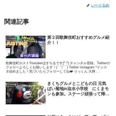
いーぐるめ
関連記事
第２回歌舞伎町おすすめグルメ紹
Comedy
介！！
歌舞伎町ホストYoutuberほすちるです(^ ^) チャンネル登録、Twitterの
フォローよろしくお願いします！( ´ ▽ ` ) Twitter instagram *インス
タ始めました！気づいたらフォローしてね❤️ りっくん 大輝 ...
きくちグルメとこどもの日 元気
Comedy
ばい菊地in迫水小学校 にくまモ
ンも参加。ステージ頑張って帰る
モン。タッチ✋タッチ✋