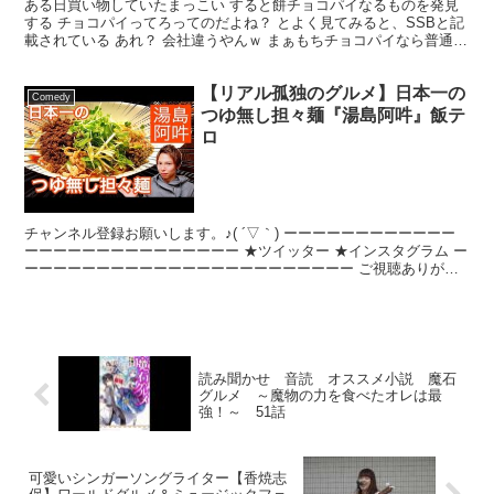
ある日買い物していたまっこい すると餅チョコパイなるものを発見
する チョコパイってろってのだよね？ とよく見てみると、SSBと記
載されている あれ？ 会社違うやんｗ まぁもちチョコパイなら普通の
チョコパイより、アッサリ間でるのかな？ と思っ...
【リアル孤独のグルメ】日本一の
Comedy
つゆ無し担々麺『湯島阿吽』飯テ
ロ
チャンネル登録お願いします。♪( ´▽｀) ーーーーーーーーーーーー
ーーーーーーーーーーーーーーー ★ツイッター ★インスタグラム ー
ーーーーーーーーーーーーーーーーーーーーーーー ご視聴ありがと
う御座います (*≧∀≦*)
読み聞かせ 音読 オススメ小説 魔石
グルメ ～魔物の力を食べたオレは最
強！～ 51話
可愛いシンガーソングライター【香焼志