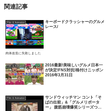
関連記事
キーボードクラッシャーのグルメ
Film & Animation
レース/
肉体改造に失敗しました
2016最新!美味しいグルメ日本一
Film & Animation
が決定!FNS対抗!格付けニッポン
2016年3月31日
サンドウィッチマン コント「そ
Film & Animation
ばの出前」&「グルメリポータ
ー」 腹筋崩壊爆笑シリーズつづ