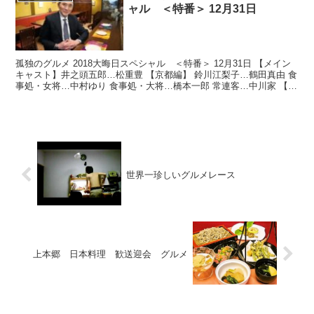
ャル ＜特番＞ 12月31日
孤独のグルメ 2018大晦日スペシャル ＜特番＞ 12月31日 【メイン
キャスト】井之頭五郎…松重豊 【京都編】 鈴川江梨子…鶴田真由 食
事処・女将…中村ゆり 食事処・大将…橋本一郎 常連客…中川家 【名
古屋編】 喫茶店・ママ…高橋ひとみ ...
世界一珍しいグルメレース
上本郷 日本料理 歓送迎会 グルメ