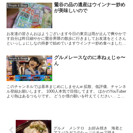
鶯谷の品の遺産はウインナー炒め
People & Blogs
が美味しいので
お友達の皆さんおはようございます今日の東京は雨が止んで爽やかで
す自分は昨日細やかに鶯谷界隈の散歩に行きましてお友達をとくさん
といっしょにしなの持参で始めていますウインナー炒め食べました
美味しいです美味しいウインナー炒めとホッピーを楽しみま...
グルメレースなのに本ねぇじゃ〜
People & Blogs
ん
このチャンネルでは基本まじめにしませんw 拡散、低評価、チャンネ
ル登録お願いします。 1000人本気で目指してます。 ほかのYouTuber
より熱はあるつもりです。 どうか僕の願いを叶えてください… この
人がこの世の神だからこの人が物を決め...
グルメ メシテロ お好み焼き 海老と
アスパラガスのたっぷりチーズ焼き