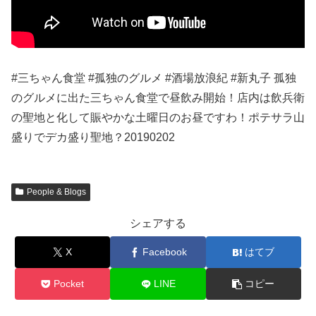
#三ちゃん食堂 #孤独のグルメ #酒場放浪紀 #新丸子 孤独
のグルメに出た三ちゃん食堂で昼飲み開始！店内は飲兵衛
の聖地と化して賑やかな土曜日のお昼ですわ！ポテサラ山
盛りでデカ盛り聖地？20190202
People & Blogs
シェアする
X
Facebook
はてブ
Pocket
LINE
コピー