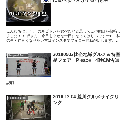
に食べませんか？갈비탕편
こんにちは。：） カルビタンを食べたいと思ってこの動画を投稿し
ました！！ 皆さん、今日も幸せな一日になってほしいですー♥ + 私
の事と仲良くなりたい方はインスタでフォローおねがいします。
（笑） ★ Instagram narae940519...
20180503比企地域グルメ＆特産
People & Blogs
品フェア Pieace 4秒CM告知
説明
2016 12 04 荒川グルメサイクリ
People & Blogs
ング