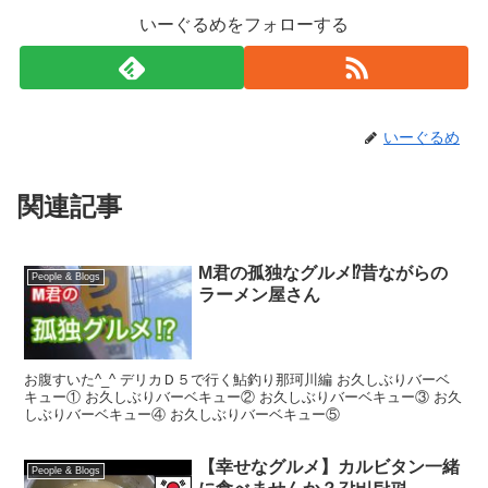
いーぐるめをフォローする
いーぐるめ
関連記事
M君の孤独なグルメ⁉︎昔ながらの
People & Blogs
ラーメン屋さん
お腹すいた^_^ デリカＤ５で行く鮎釣り那珂川編 お久しぶりバーベ
キュー① お久しぶりバーベキュー② お久しぶりバーベキュー③ お久
しぶりバーベキュー④ お久しぶりバーベキュー⑤
【幸せなグルメ】カルビタン一緒
People & Blogs