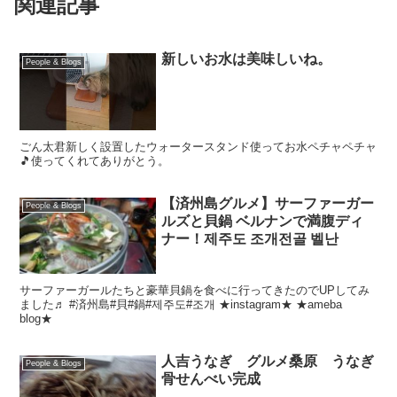
関連記事
新しいお水は美味しいね。
People & Blogs
ごん太君新しく設置したウォータースタンド使ってお水ペチャペチャ
🎵使ってくれてありがとう。
【済州島グルメ】サーファーガー
People & Blogs
ルズと貝鍋 ベルナンで満腹ディ
ナー！제주도 조개전골 벨난
サーファーガールたちと豪華貝鍋を食べに行ってきたのでUPしてみ
ました♬ #済州島#貝#鍋#제주도#조개 ★instagram★ ★ameba
blog★
人吉うなぎ グルメ桑原 うなぎ
People & Blogs
骨せんべい完成