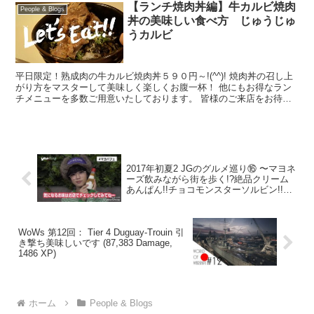
【ランチ焼肉丼編】牛カルビ焼肉
People & Blogs
丼の美味しい食べ方 じゅうじゅ
うカルビ
平日限定！熟成肉の牛カルビ焼肉丼５９０円～!(^^)! 焼肉丼の召し上
がり方をマスターして美味しく楽しくお腹一杯！ 他にもお得なラン
チメニューを多数ご用意いたしております。 皆様のご来店をお待ち
しております。
2017年初夏2 JGのグルメ巡り⑯ 〜マヨネ
ーズ飲みながら街を歩く!?絶品クリーム
あんぱん!!チョコモンスターソルビン!!ト
ンカツオムライス!!森永キャラメルフルー
リー!!クロワッサンワッフル!!〜
WoWs 第12回： Tier 4 Duguay-Trouin 引
き撃ち美味しいです (87,383 Damage,
1486 XP)
ホーム
People & Blogs