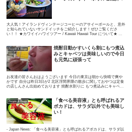
大人気！アイランドヴィンテージコーヒーのアサイーボールと、意外
と知られていないサンドイッチをご紹介します！ぜひご覧くださ
い！！ ★カワイイハワイツアー / Kawaii Hawaii Tour について★ 日
本人ドライバーなので、安心してツ...
焼酎目動かすいくら割にもつ煮込
People & Blogs
みとキャベツは美味しいので今日
も元気に頑張って
お友達の皆さんおはようございます 今日の東京は朝から快晴で爽や
かです 自分は昨日3日が2 北区浮間界隈の散歩に関しておやつは定食
の店しんさん出始めております 焼酎水割りに もつ煮込みにキャベツ
です 一味唐辛子をかけてマヨネーズをつけていただ...
「食べる美容液」とも呼ばれるア
People & Blogs
ボカドは、サラダ以外でも美味し
い！
- Japan News: 「食べる美容液」とも呼ばれるアボカドは、サラダ以