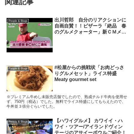
関連記事
出川哲郎 自分のリアクションに
People & Blogs
自画自賛！！ピザーラ「絶品 春
のグルメクォーター」新ＣＭメイ
キング
#松屋からの挑戦状「お肉どっさ
People & Blogs
りグルメセット」ライス特盛
Meaty gourmet set
※プレミアム牛めし未販売店舗でしたので、熟成チルド牛肉を使用せ
ず、750円（税込）でした。無料でライス特盛にしてもらえたので、
牛丼並３倍分ぐらいでした。
【ハワイグルメ】 カワイイ・ハ
People & Blogs
ワイ・ツアー/アイランドヴィン
テージのアサイーボウルご紹介！