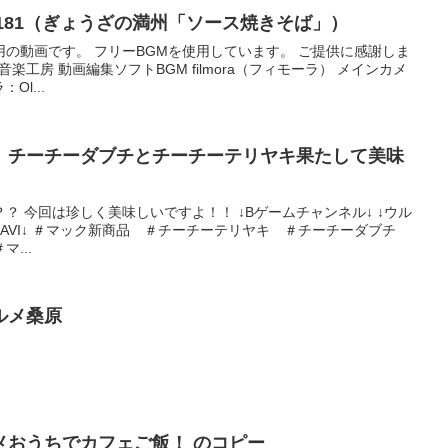
れグルメ旅 -No.181（ぎょうざの満州「ソース焼きそば」）
の動画です。 フリーBGMを使用しています。 ご提供に感謝しま
の音楽工房 動画編集ソフトBGM filmora（フィモーラ） メインカメ
Ol...
】チーチーダブチとチーチーテリヤキ果たして美味
？ 今回は珍しく美味しいですよ！！ ↓Bゲームチャンネル↓ ↓ウル
KITORI NAVI↓ ＃マック新商品 ＃チーチーテリヤキ ＃チーチーダブチ
...
ルメ桑原
メおうちでカフェご飯！ のコピー