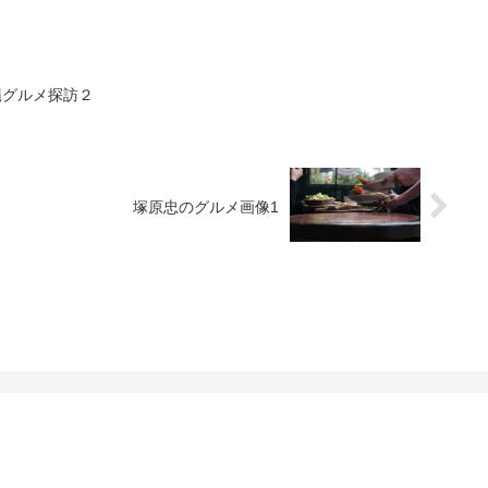
縄グルメ探訪２
塚原忠のグルメ画像1