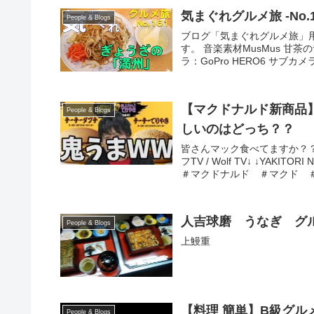
気まぐ
People & Blogs
ブログ「気まぐれグルメ旅」用
す。 音楽素材MusMus 甘茶
ラ：GoPro HERO6 サブカメラ：
【マクドナルド新商品
People & Blogs
しいのはどっち？？
皆さんマック食べてますか？？
フTV / Wolf TV↓ ↓YA
＃マクドナルド ＃マクド ＃マ
人吉球磨 うなぎ グ
People & Blogs
上鰻重
【料理 簡単】B級グル
People & Blogs