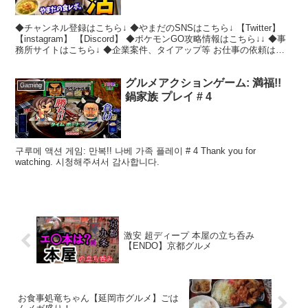
◆チャンネル登録はこちら↓ ◆やまだのSNSはこちら↓ 【Twitter】
【instagram】 【Discord】 ◆ポケモンGO攻略情報はこちら↓↓ ◆事
務所サイトはこちら↓ ◆企業案件、タイアップ等 お仕事の依頼はこ
ちら↓ crea...
グルメアクションゲーム: 満福!!
Gaming
鍋家族 プレイ # 4
구루메 액션 게임: 만복!! 나베 가족 플레이 # 4 Thank you for
watching. 시청해주셔서 감사합니다.
激安 超ディープ 本屋の立ち呑み
【ENDO】京都グルメ
お食事処竜ちゃん【延岡市グルメ】ごは