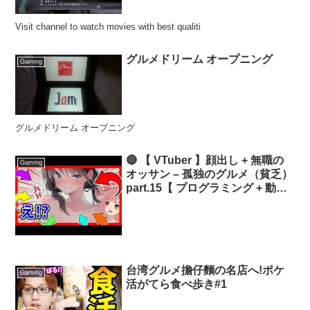
Visit channel to watch movies with best qualiti
グルメドリーム オープニング
Gaming
グルメドリーム オープニング
🔴 【 VTuber 】顔出し + 無職の
Gaming
オッサン – 孤独のグルメ（貧乏）
part.15【 プログラミング + 動画
制作 + 雑談 + 作業 + 貧乏 + 借金 +
鬱 + 精神病 】🔴
台湾グルメ擔仔麵の名店へ!ポケ
Gaming
活がてら食べ歩き#1