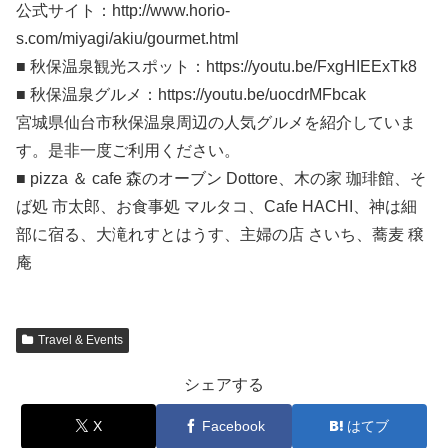
公式サイト：http://www.horio-
s.com/miyagi/akiu/gourmet.html
■ 秋保温泉観光スポット：https://youtu.be/FxgHIEExTk8
■ 秋保温泉グルメ：https://youtu.be/uocdrMFbcak
宮城県仙台市秋保温泉周辺の人気グルメを紹介していま
す。是非一度ご利用ください。
■ pizza ＆ cafe 森のオーブン Dottore、木の家 珈琲館、そ
ば処 市太郎、お食事処 マルタコ、Cafe HACHI、神は細
部に宿る、大滝れすとはうす、主婦の店 さいち、蕎麦 穣
庵
Travel & Events
シェアする
X
Facebook
はてブ