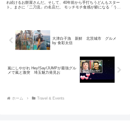
れ続けるお餅屋さんだ。そして、40年前から手打ちうどんもスター
ト。まさに「二刀流」の名店だ。 モッチモチ食感が癖になる「うど
ん」と「アン餅」がコラボした「アン雑煮うどん」は、甘じ...
大津白子漁 新鮮 北茨城市 グルメ
by 食彩太信
嵐にしやがれ Hey!Say!JUMPが最強グル
メで嵐と激突 埼玉魅力発見お
ホーム
Travel & Events