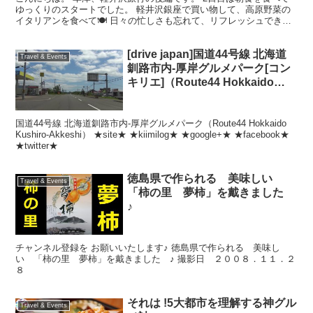
ゆっくりのスタートでした。 軽井沢銀座で買い物して、高原野菜の
イタリアンを食べて🍽 日々の忙しさも忘れて、リフレッシュできた
旅行でした😊
[drive japan]国道44号線 北海道
Travel & Events
釧路市内-厚岸グルメパーク[コン
キリエ]（Route44 Hokkaido
Kushiro-Akkeshi）
国道44号線 北海道釧路市内-厚岸グルメパーク（Route44 Hokkaido
Kushiro-Akkeshi） ★site★ ★kiimilog★ ★google+★ ★facebook★
★twitter★
徳島県で作られる 美味しい
Travel & Events
「柿の里 夢柿」を戴きました
♪
チャンネル登録を お願いいたします♪ 徳島県で作られる 美味し
い 「柿の里 夢柿」を戴きました ♪ 撮影日 ２００８．１１．２
８
それは !5大都市を理解する神グル
Travel & Events