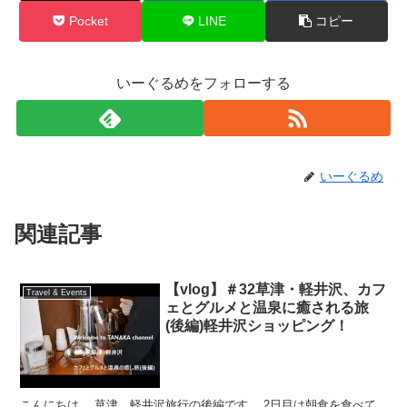
Pocket
LINE
コピー
いーぐるめをフォローする
いーぐるめ
関連記事
【vlog】＃32草津・軽井沢、カフ
Travel & Events
ェとグルメと温泉に癒される旅
(後編)軽井沢ショッピング！
こんにちは。 草津、軽井沢旅行の後編です。 2日目は朝食を食べて