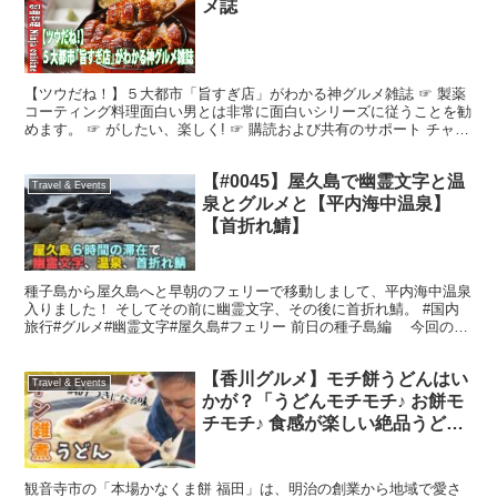
メ誌
【ツウだね！】５大都市「旨すぎ店」がわかる神グルメ雑誌 ☞ 製薬
コーティング料理面白い男とは非常に面白いシリーズに従うことを勧
めます。 ☞ がしたい、楽しく! ☞ 購読および共有のサポート チャネ
ルのような忘れてはいけない: ファンページ:...
【#0045】屋久島で幽霊文字と温
Travel & Events
泉とグルメと【平内海中温泉】
【首折れ鯖】
種子島から屋久島へと早朝のフェリーで移動しまして、平内海中温泉
入りました！ そしてその前に幽霊文字、その後に首折れ鯖。 #国内
旅行#グルメ#幽霊文字#屋久島#フェリー 前日の種子島編 今回の旅
行中のリアルタイムレポートはこちら
【香川グルメ】モチ餅うどんはい
Travel & Events
かが？「うどんモチモチ♪ お餅モ
チモチ♪ 食感が楽しい絶品うど
ん」| 本場かなくま餅 福田
観音寺市の「本場かなくま餅 福田」は、明治の創業から地域で愛さ