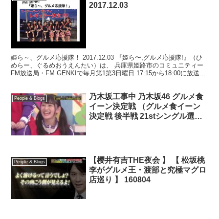
2017.12.03
姫ら～、グルメ応援隊！ 2017.12.03 『姫ら〜,グルメ応援隊!』（ひ
めらー、ぐるめおうえんたい）は、 兵庫県姫路市のコミュニティー
FM放送局・FM GENKIで毎月第1第3日曜日 17:15から18:00に放送さ
れているラジオ番組。...
乃木坂工事中 乃木坂46 グルメ食
People & Blogs
イーン決定戦 （グルメ食イーン
決定戦 後半戦 21stシングル選抜
メンバー発表）
【樱井有吉THE夜会 】 【 松坂桃
People & Blogs
李がグルメ王・渡部と究極マグロ
店巡り 】 160804