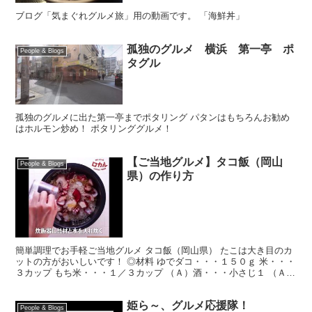
ブログ「気まぐれグルメ旅」用の動画です。 「海鮮丼」
孤独のグルメ 横浜 第一亭 ポ
People & Blogs
タグル
孤独のグルメに出た第一亭までポタリング パタンはもちろんお勧め
はホルモン炒め！ ポタリンググルメ！
【ご当地グルメ】タコ飯（岡山
People & Blogs
県）の作り方
簡単調理でお手軽ご当地グルメ タコ飯（岡山県） たこは大き目のカ
ットの方がおいしいです！ ◎材料 ゆでダコ・・・１５０ｇ 米・・・
３カップ もち米・・・１／３カップ （Ａ）酒・・・小さじ１ （Ａ）
濃口しょうゆ・・・大さじ２ （Ａ）薄口しょう...
姫ら～、グルメ応援隊！
People & Blogs