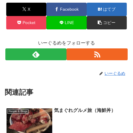
X
Facebook
はてブ
Pocket
LINE
コピー
いーぐるめをフォローする
いーぐるめ
関連記事
気まぐれグルメ旅（海鮮丼）
People & Blogs