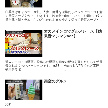
白菜又はキャベツ、大根、人参、舞茸を減塩だしパックでコトコト煮
て野菜スープを作っておきます。晩御飯の時に、小さいお鍋にご飯少
量と豚・鶏・ラム・牛のどれかのお肉を小さく切って野菜スープと煮
て、お母ちゃん特性のマリン用【ワンコおじや】が完成。少...
オカメインコでグルメレース【効
Pets & Animals
果音マシマシver.】
過去にニコニコ動画に投稿した動画を細かい部分を直したりして効果
音入れまくったバージョンです。 ■SE… Music is VFR くらげ工匠
効果音ラボ -------------------------------------------...
架空のグルメ
Pets & Animals
説明