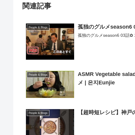
関連記事
孤独のグルメseason6 0
People & Blogs
孤独のグルメseason6 03話✿ 20
ASMR Vegetable sa
People & Blogs
メ | 은지Eunjie
【超時短レシピ】神戸
People & Blogs