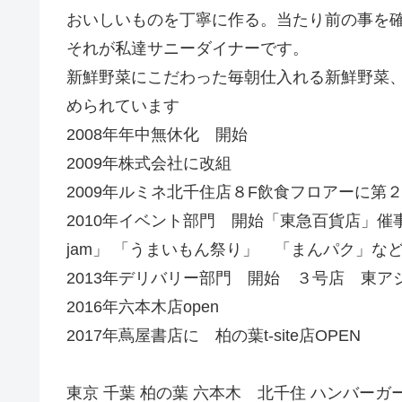
おいしいものを丁寧に作る。当たり前の事を
それが私達サニーダイナーです。
新鮮野菜にこだわった毎朝仕入れる新鮮野菜
められています
2008年年中無休化 開始
2009年株式会社に改組
2009年ルミネ北千住店８F飲食フロアーに第
2010年イベント部門 開始「東急百貨店」催事「rock i
jam」 「うまいもん祭り」 「まんパク」な
2013年デリバリー部門 開始 ３号店 東ア
2016年六本木店open
2017年蔦屋書店に 柏の葉t-site店OPEN
東京 千葉 柏の葉 六本木 北千住 ハンバーガ