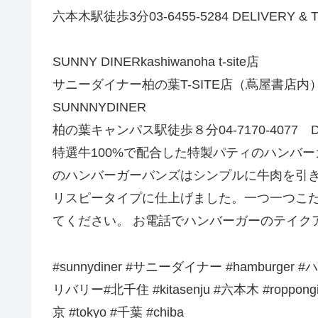
六本木駅徒歩3分03-6455-5284 DELIVERY & TA
SUNNY DINERkashiwanoha t-site店
サニーダイナー柏の葉T-SITE店（蔦屋書店内）千葉
SUNNNYDINER
柏の葉キャンパス駅徒歩８分04-7170-4077 DELI
特選牛100%で配合した特製パティのハンバ
のハンバーガーバンズはシンプルに牛肉を引
リスピータイプに仕上げました。一つ一つこ
てください。 お電話でハンバーガーのテイク
#sunnydiner #サニーダイナー #hamburge
リバリー#北千住 #kitasenju #六本木 #roppongi 
京 #tokyo #千葉 #chiba