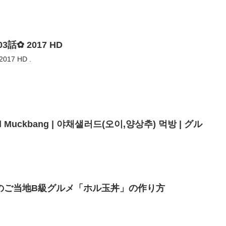
3話✿ 2017 HD
17 HD .
lad Muckbang | 야채샐러드(오이,양상추) 먹방 | グル
のご当地B級グルメ「ホル玉丼」の作り方