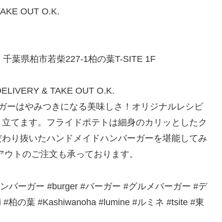
KE OUT O.K.
県柏市若柴227-1柏の葉T-SITE 1F
VERY & TAKE OUT O.K.
ーガーはやみつきになる美味しさ！オリジナルレシピ
き立てます。フライドポテトは細身のカリッとしたク
だわり抜いたハンドメイドハンバーガーを堪能してみ
アウトのご注文も承っております。
r #ハンバーガー #burger #バーガー #グルメバーガー #デ
#柏の葉 #Kashiwanoha #lumine #ルミネ #tsite #東