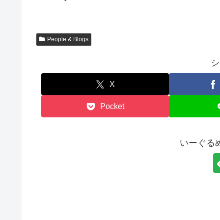
People & Blogs
シ
X
Pocket
いーぐる