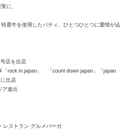
確実に、
、特選牛を使用したパティ、ひとつひとつに愛情が込
２号店を出店
n japan」 「count down japan」「japan
どに出店
ジア進出
ー レストラン グルメバーガ