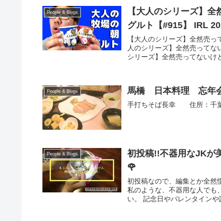
【大人のシリーズ】全
People & Blogs
グルト【#915】 IRL 20
【大人のシリーズ】全然売って
人のシリーズ】全然売ってない
シリーズ】全然売ってないけど
馬橋 日本料理 忘年
People & Blogs
手打ちそば長幸 住所：千葉県松
初投稿!!不器用なJK
People & Blogs
🌹
初投稿なので、編集とか全然
私のような、不器用な人でも
い。 記念日やバレンタインや