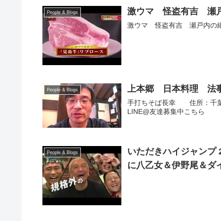
激ウマ 怪盗有吉 瀬戸内
People & Blogs
激ウマ 怪盗有吉 瀬戸内の絶品グ
上本郷 日本料理 法
People & Blogs
手打ちそば長幸 住所：千葉県松
LINE@友達募集中こちら
いただきハイジャンプ 20
People & Blogs
に八乙女＆伊野尾＆ダ