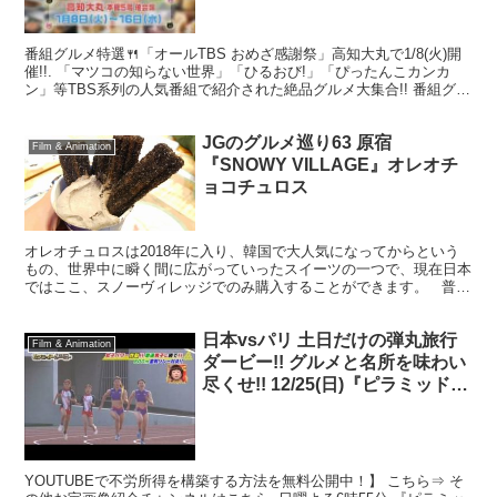
番組グルメ特選🍴「オールTBS おめざ感謝祭」高知大丸で1/8(火)開
催!!. 「マツコの知らない世界」「ひるおび!」「ぴったんこカンカ
ン」等TBS系列の人気番組で紹介された絶品グルメ大集合!! 番組グル
メ特選・オールTBS おめざ感謝祭i...
JGのグルメ巡り63 原宿
Film & Animation
『SNOWY VILLAGE』オレオチ
ョコチュロス
オレオチュロスは2018年に入り、韓国で大人気になってからという
もの、世界中に瞬く間に広がっていったスイーツの一つで、現在日本
ではここ、スノーヴィレッジでのみ購入することができます。 普通
のオレオと異なる点が、まずその形状。オレオチュロ...
日本vsパリ 土日だけの弾丸旅行
Film & Animation
ダービー!! グルメと名所を味わい
尽くせ!! 12/25(日)『ピラミッド・
ダービー』 珍種目No.1は誰だ!?
【TBS】
YOUTUBEで不労所得を構築する方法を無料公開中！】 こちら⇒ そ