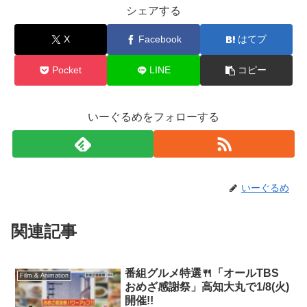
シェアする
X
Facebook
はてブ
Pocket
LINE
コピー
いーぐるめをフォローする
いーぐるめ
関連記事
番組グルメ特選🍴「オールTBS
Film & Animation
おめざ感謝祭」高知大丸で1/8(火)
開催!!