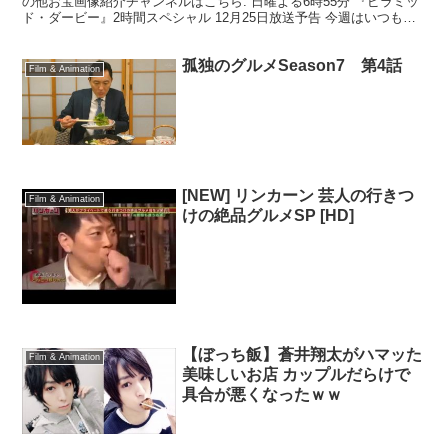
の他お宝画像紹介チャンネルはこちら. 日曜よる6時55分 『ピラミッ
ド・ダービー』2時間スペシャル 12月25日放送予告 今週はいつもの
レースがクリスマス仕様! 弾丸旅行は...
孤独のグルメSeason7 第4話
Film & Animation
[NEW] リンカーン 芸人の行きつ
Film & Animation
けの絶品グルメSP [HD]
【ぼっち飯】蒼井翔太がハマッた
Film & Animation
美味しいお店 カップルだらけで
具合が悪くなったｗｗ