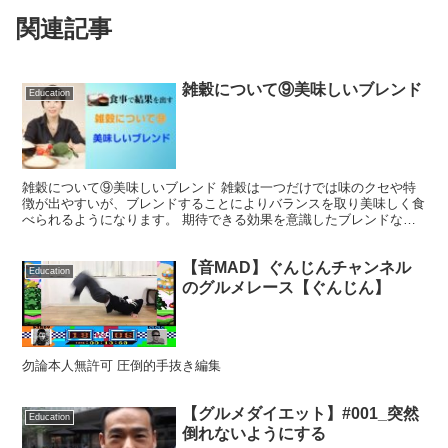
関連記事
雑穀について⑨美味しいブレンド
Education
雑穀について⑨美味しいブレンド 雑穀は一つだけでは味のクセや特
徴が出やすいが、ブレンドすることによりバランスを取り美味しく食
べられるようになります。 期待できる効果を意識したブレンドなど
によって変えることもできます。味の観点に重きを置いて作...
【音MAD】ぐんじんチャンネル
Education
のグルメレース【ぐんじん】
勿論本人無許可 圧倒的手抜き編集
【グルメダイエット】#001_突然
Education
倒れないようにする