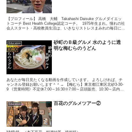
【プロフィール】 高橋 大輔 Takahashi Daisuke グルメダイエッ
トコーチ Best Health College認定コーチ。 ​ 1975年生まれ。憧れの社
会人スタート・高校教員生活は、いきなりストレスまみれの毎日に。
「食べ...
砂町のＢ級グルメ 水のように透
Education
明な梅むらのうどん
あなたが毎日見たくなる動画を作成しています。 よろしければ、チ
ャンネル登録お願いします＾＾→ 【梅むら】東京都江東区北砂3-30-
9 《営業時間》不定休7:00～16:30※7:00～店頭販売、10:30～店内飲
食、16:30閉店 《アクセ...
百花のグルメツアー②
Education