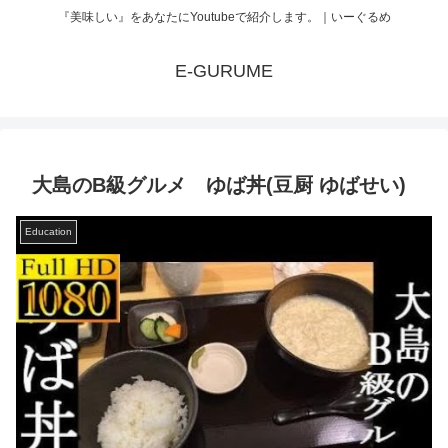
『美味しい』をあなたにYoutubeで紹介します。｜いーぐるめ
E-GURUME
大島のB級グルメ ゆば丼(豆厨 ゆばせい)
Education