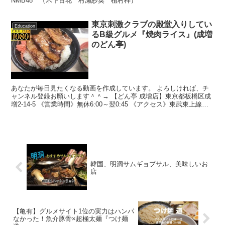
NMB48 （木下百花 村瀬紗英 植村梓）
東京刺激クラブの殿堂入りしてい
Education
るB級グルメ『焼肉ライス』(成増
のどん亭)
あなたが毎日見たくなる動画を作成しています。 よろしければ、チ
ャンネル登録お願いします＾＾→ 【どん亭 成増店】東京都板橋区成
増2-14-5 《営業時間》無休6:00～翌0:45 《アクセス》東武東上線
「成増駅」より南口すぐ、東京メトロ有楽...
韓国、明洞サムギョプサル、美味しいお
店
【亀有】グルメサイト1位の実力はハンパ
なかった！魚介豚骨×超極太麺『つけ麺