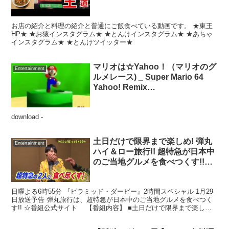
お店の紹介と料理の紹介と普通にご飯食べている動画です。 ★東王
HP★ ★お猿インスタグラム★ ★とんけインスタグラム★ ★あちゃ
インスタグラム★ ★とんけツイッター★
マリオは☆Yahoo！（マリオのグ
Entertainment
ルメレース) _ Super Mario 64
Yahoo! Remix
[REUPLOAD]1.mp4
download -
土日だけで限界まで楽しめ! 弾丸
Entertainment
ハイ＆ロー旅行!! 超特急が日本中
のご当地グルメを食べつくす!!
1/29(日)『ピラミッド・ダービ
ー』 【TBS】
日曜よる6時55分 『ピラミッド・ダービー』2時間スペシャル 1月29
日放送予告 弾丸旅行は、超特急が日本中のご当地グルメを食べつく
す!! ☆番組公式サイト 【番組内容】 ■土日だけで限界まで楽しめ!
弾丸ハイ＆ロー旅行!! 今回は人気グ...