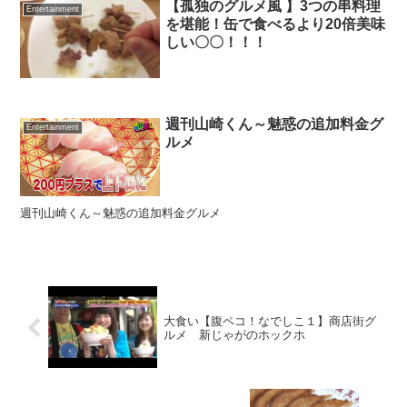
【孤独のグルメ風 】3つの串料理
Entertainment
を堪能！缶で食べるより20倍美味
しい〇〇！！！
週刊山崎くん～魅惑の追加料金グ
Entertainment
ルメ
週刊山崎くん～魅惑の追加料金グルメ
大食い【腹ペコ！なでしこ１】商店街グ
ルメ 新じゃがのホックホ