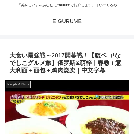
『美味しい』をあなたにYoutubeで紹介します。｜いーぐるめ
E-GURUME
大食い最強戦～2017開幕戦！【腹ペコ!な
でしこグルメ旅】俄罗斯&萌梓｜春卷＋意
大利面＋面包＋鸡肉烧卖｜中文字幕
People & Blogs