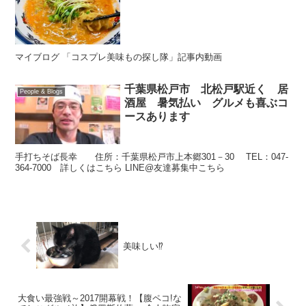
マイブログ 「コスプレ美味もの探し隊」記事内動画
千葉県松戸市 北松戸駅近く 居
People & Blogs
酒屋 暑気払い グルメも喜ぶコ
ースあります
手打ちそば長幸 住所：千葉県松戸市上本郷301－30 TEL：047-
364-7000 詳しくはこちら LINE@友達募集中こちら
美味しい⁉️
大食い最強戦～2017開幕戦！【腹ペコ!な