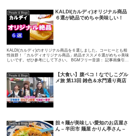
KALDI(カルディ)オリジナル商品
People & Blogs
６選が絶品でめちゃ美味しい！
KALDI(カルディ)のオリジナル商品を６選しました。コーヒーとも相
性抜群！「カルディオリジナル商品」絶品オススメ６選がめちゃ美味
しいです。ぜひ参考にして下さい。 BGMフリー音源： 記事画像引用
元：
【大食い】腹ペコ！なでしこグル
People & Blogs
メ旅 第13回 雑色＆水門通り商店
担々麺が美味しい愛知のお店屋さ
People & Blogs
ん – 半田市 麺屋 かりん亭さん –