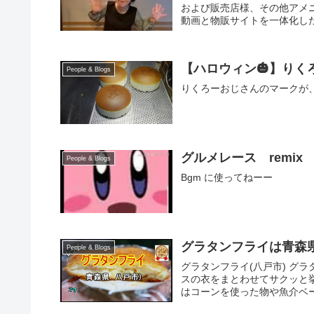
および販売店様、その他アメ
動画と物販サイトを一体化した
【ハロウィン🎃】り
People & Blogs
りくろーおじさんのマークが、 
グルメレース remix
People & Blogs
Bgm に使ってねーー
グラタンフライは青森
People & Blogs
グラタンフライ(八戸市) グ
スの衣をまとわせてサクッと
はコーンを使った物や魚介ベー