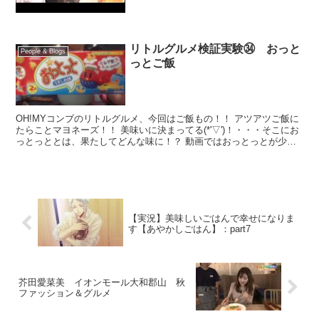
リトルグルメ検証実験㉞ おっと
People & Blogs
っとご飯
OH!MYコンブのリトルグルメ、今回はご飯もの！！ アツアツご飯に
たらことマヨネーズ！！ 美味いに決まってる(*'▽')！・・・そこにお
っとっととは、果たしてどんな味に！？ 動画ではおっとっとが少な
めですが、この撮影後におっとっとを多めにし...
【実況】美味しいごはんで幸せになりま
す【あやかしごはん】：part7
芥田愛菜美 イオンモール大和郡山 秋
ファッション＆グルメ