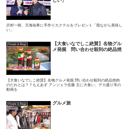
しい」
沢村一樹、天海祐希に手作りカクテルをプレゼント「我ながら美味し
い」
【大食いなでしこ絶賛】名物グル
People & Blogs
メ発掘 問い合わせ殺到の絶品焼
【大食いなでしこ絶賛】名物グルメ発掘 問い合わせ殺到の絶品焼肉
のたれとは？？もえあず アンジェラ佐藤 主に大食い、デカ盛り等の
動画を
グルメ旅
People & Blogs