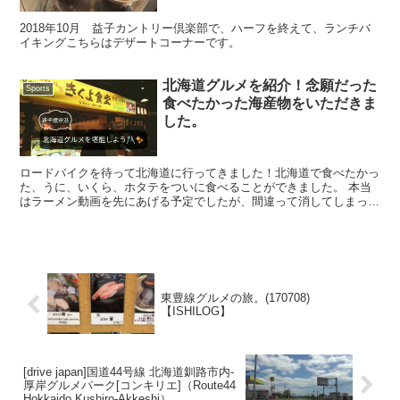
2018年10月 益子カントリー倶楽部で、ハーフを終えて、ランチバ
イキングこちらはデザートコーナーです。
北海道グルメを紹介！念願だった
Sports
食べたかった海産物をいただきま
した。
ロードバイクを待って北海道に行ってきました！北海道で食べたかっ
た、うに、いくら、ホタテをついに食べることができました。 本当
はラーメン動画を先にあげる予定でしたが、間違って消してしまった
為、イマオのただ食べている北海道グルメ動画になります。...
東豊線グルメの旅。(170708)
【ISHILOG】
[drive japan]国道44号線 北海道釧路市内-
厚岸グルメパーク[コンキリエ]（Route44
Hokkaido Kushiro-Akkeshi）