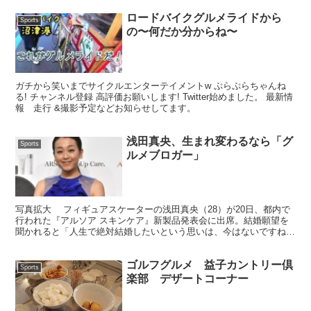
ロードバイクグルメライドから
Sports
の〜何だか分からね〜
ガチから笑いまでサイクルエンターテイメントw ぷらぷらちゃんね
る! チャンネル登録 高評価お願いします! Twitter始めました。 最新情
報 走行 &撮影予定などお知らせしてます。
浅田真央、生まれ変わるなら「グ
Sports
ルメブロガー」
写真拡大 フィギュアスケーターの浅田真央（28）が20日、都内で
行われた『アルソア スキンケア』新製品発表会に出席。結婚願望を
聞かれると「人生で絶対結婚したいという思いは、今はないですね」
と、現在は自分の時間を優先していきたいと語った。【...
ゴルフグルメ 益子カントリー倶
Sports
楽部 デザートコーナー