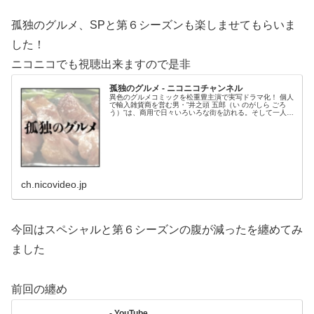
孤独のグルメ、SPと第６シーズンも楽しませてもらいま
した！
ニコニコでも視聴出来ますので是非
孤独のグルメ - ニコニコチャンネル
異色のグルメコミックを松重豊主演で実写ドラマ化！ 個人
で輸入雑貨商を営む男・”井之頭 五郎（い のがしら ごろ
う）”は、商用で日々いろいろな街を訪れる。そして一人、
ふと立ち寄った店で...
ch.nicovideo.jp
今回はスペシャルと第６シーズンの腹が減ったを纏めてみ
ました
前回の纏め
- YouTube