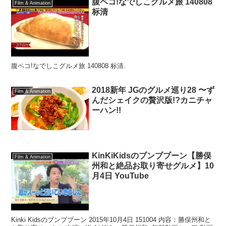
腹ペコ!なでしこグルメ旅 140808
Film & Animation
标清
腹ペコ!なでしこグルメ旅 140808 标清.
2018新年 JGのグルメ巡り28 〜ず
Film & Animation
んだシェイクの贅沢版!?カニチャ
ーハン!!
KinKiKidsのブンブブーン【勝俣
Film & Animation
州和と絶品お取り寄せグルメ】10
月4日 YouTube
Kinki Kidsのブンブブーン 2015年10月4日 151004 内容：勝俣州和と