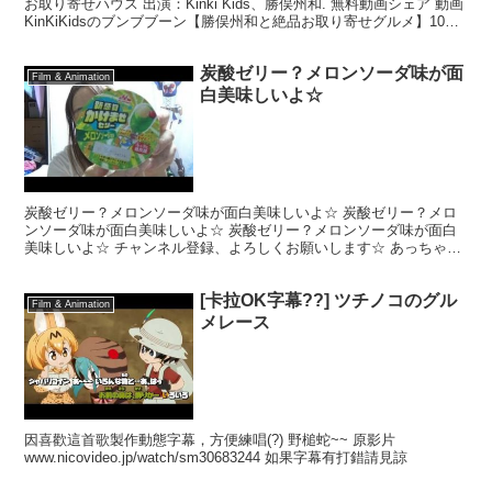
お取り寄せハウス 出演：Kinki Kids、勝俣州和. 無料動画シェア 動画
KinKiKidsのブンブブーン【勝俣州和と絶品お取り寄せグルメ】10
月...
炭酸ゼリー？メロンソーダ味が面
Film & Animation
白美味しいよ☆
炭酸ゼリー？メロンソーダ味が面白美味しいよ☆ 炭酸ゼリー？メロ
ンソーダ味が面白美味しいよ☆ 炭酸ゼリー？メロンソーダ味が面白
美味しいよ☆ チャンネル登録、よろしくお願いします☆ あっちゃん
☆げーむずはじめました☆ ゲーム動画もよろしくねｖ ...
[卡拉OK字幕??] ツチノコのグル
Film & Animation
メレース
因喜歡這首歌製作動態字幕，方便練唱(?) 野槌蛇~~ 原影片
www.nicovideo.jp/watch/sm30683244 如果字幕有打錯請見諒