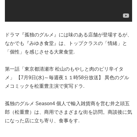
ドラマ『孤独のグルメ』には味のある店舗が登場するが、
なかでも『みゆき食堂』は、トップクラスの「情緒」と
「個性」を感じさせる大衆食堂.
第一話「東京都清瀬市 松山のもやしと肉のピリ辛イタ
メ」 【7月9日(水)～毎週夜１１時58分放送】 異色のグル
メコミックを松重豊主演で実写ドラ.
孤独のグルメ Season4 個人で輸入雑貨商を営む井之頭五
郎（松重豊）は、商用でさまざまな街を訪問。商談後に気
になった店に立ち寄り、食事をす.