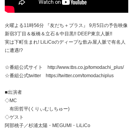
火曜よる11時56分 『友だち＋プラス』 9月5日の予告映像
新宿3丁目＆板橋＆立石＆中目黒!! DEEP東京人脈!!
実は下町生まれ! LiLiCoのディープな飲み屋人脈で有名人
に遭遇!?
☆番組公式サイト http://www.tbs.co.jp/tomodachi_plus/
☆番組公式twitter https://twitter.com/tomodachiplus
■出演者
◇MC
有田哲平(くりぃむしちゅー)
◇ゲスト
阿部桃子／杉浦太陽・MEGUMI・LiLiCo