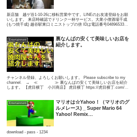
新店舗 越ゲ谷1-10-26に移転営業中です。LINEのお友達登録をお願
いします。 来店時確認でドリンク一杯サービス。大衆小僧酒場千成
(もつ焼千成) 越谷駅東口ミニストップの傍 IDは電話番号0489653309
です。
裏なんばの安くて美味しいお店を
Entertainment
紹介します。
チャンネル登録、よろしくお願いします。 Please subscribe to my
channel. → ≪ ≫ 裏なんばの安くて美味しいお店を紹介
します。 【虎目横丁 小川商店】 虎目横丁 https://虎目横丁.com/
関...
マリオは☆Yahoo！（マリオのグ
Entertainment
ルメレース) _ Super Mario 64
Yahoo! Remix
[REUPLOAD]1.mp4
download - pass - 1234