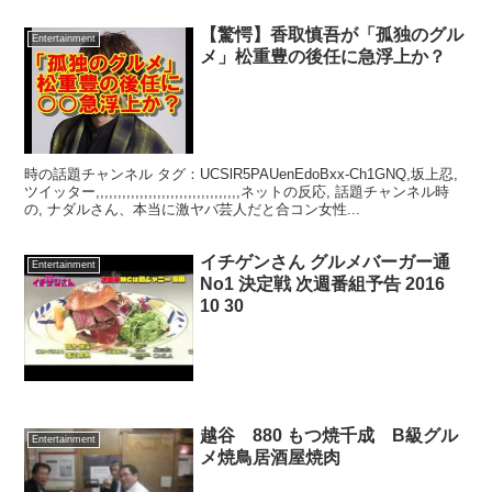
【驚愕】香取慎吾が「孤独のグル
Entertainment
メ」松重豊の後任に急浮上か？
時の話題チャンネル タグ：UCSlR5PAUenEdoBxx-Ch1GNQ,坂上忍,
ツイッター,,,,,,,,,,,,,,,,,,,,,,,,,,,,,,,,,ネットの反応, 話題チャンネル時
の, ナダルさん、本当に激ヤバ芸人だと合コン女性...
イチゲンさん グルメバーガー通
Entertainment
No1 決定戦 次週番組予告 2016
10 30
越谷 880 もつ焼千成 B級グル
Entertainment
メ焼鳥居酒屋焼肉