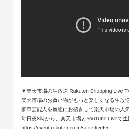
▼楽天市場の生放送 Rakuten Shopping Live
楽天市場のお買い物がもっと楽しくなる生放
豪華芸能人を番組にお招きして楽天市場の人気
毎日夜8時から、楽天市場とYouTube Liveで
https://event.rakuten.co.jp/superlivetv/