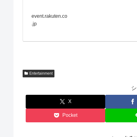
event.rakuten.co
.jp
Entertainment
シ
X
Pocket