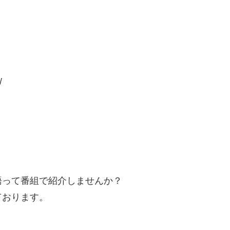
/
語って番組で紹介しませんか？
ております。