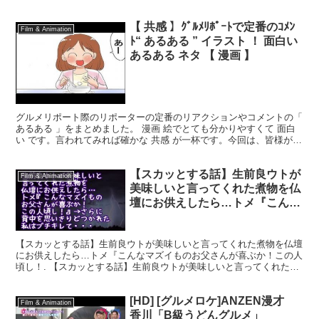
Subscribe & More Vide...
【 共感 】ｸﾞﾙﾒﾘﾎﾟｰﾄで定番のｺﾒﾝ
Film & Animation
ﾄ“ あるある ” イラスト ！ 面白い
あるある ネタ 【 漫画 】
グルメリポート際のリポーターの定番のリアクションやコメントの「
あるある 」をまとめました。 漫画 絵でとても分かりやすくて 面白
い です。言われてみれば確かな 共感 が一杯です。今回は、皆様がよ
くTVで見かける、グルメリポーターの取るリア...
【スカッとする話】生前良ウトが
Film & Animation
美味しいと言ってくれた煮物を仏
壇にお供えしたら…トメ『こんな
マズイものお父さんが喜ぶか！こ
の人頃し！』→さらに背中を思い
【スカッとする話】生前良ウトが美味しいと言ってくれた煮物を仏壇
きりどつかれた私はブチキレて・
にお供えしたら…トメ『こんなマズイものお父さんが喜ぶか！この人
頃し！. 【スカッとする話】生前良ウトが美味しいと言ってくれた煮
物を仏壇にお供えしたら…トメ『こんなマズイものお父さ...
[HD] [グルメロケ]ANZEN漫才
Film & Animation
香川「B級うどんグルメ」