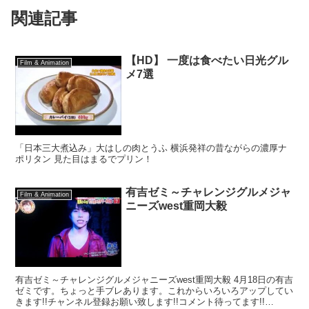
関連記事
【HD】 一度は食べたい日光グル
Film & Animation
メ7選
「日本三大煮込み」大はしの肉とうふ 横浜発祥の昔ながらの濃厚ナ
ポリタン 見た目はまるでプリン！
有吉ゼミ～チャレンジグルメジャ
Film & Animation
ニーズwest重岡大毅
有吉ゼミ～チャレンジグルメジャニーズwest重岡大毅 4月18日の有吉
ゼミです。ちょっと手ブレあります。これからいろいろアップしてい
きます!!チャンネル登録お願い致します!!コメント待ってます!!