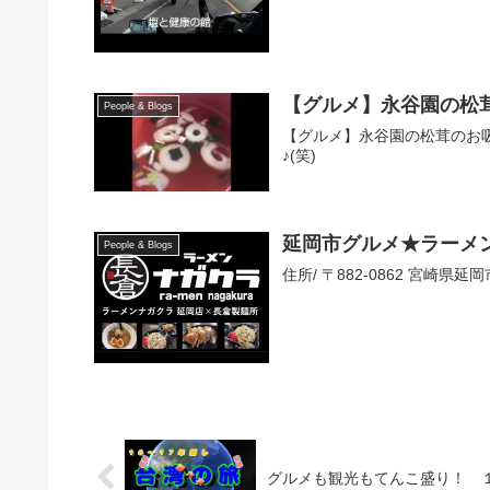
【グルメ】永谷園の松
People & Blogs
【グルメ】永谷園の松茸のお
♪(笑)
延岡市グルメ★ラーメン
People & Blogs
住所/ 〒882-0862 宮崎県延岡
グルメも観光もてんこ盛り！ 