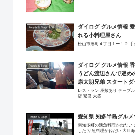
ダイログ グルメ情報 愛媛県松山のひがき 観光客はいません。地元に愛さ
People & Blogs
れる小料理屋さん
松山市湊町４丁目１ー１２ 
ダイログ グルメ情報 
People & Blogs
うどん渡辺さんで遅め
康太朗兄弟 スタートダ
レストラン 座敷あり テーブル
店 繁盛 大盛
愛知県 知多半島グルメ
People & Blogs
南知多町の活魚料理かねだい 
した 活魚料理かねだい 大皿