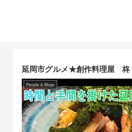
延岡市グルメ★創作料理屋 柊
People & Blogs