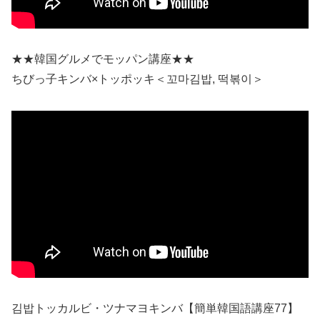
★★韓国グルメでモッパン講座★★
ちびっ子キンバ×トッポッキ＜꼬마김밥, 떡볶이＞
김밥トッカルビ・ツナマヨキンバ【簡単韓国語講座77】