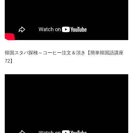
韓国スタバ探検～コーヒー注文＆頂き【簡単韓国語講座
72】