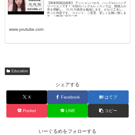
【簡単韓国語講座】 アンニョンハセヨ。ハングルにハング
リーリエンです！ 今回のハングルレッスンでは、韓国人の
耳を理解し、 가,카,까発音を勉強します。かなり工夫して
作った内容です。 コメント、ご意見、宜しくお願い致しま
す。 ✨勉強に役立つ楽...
www.youtube.com
Education
シェアする
X
Facebook
はてブ
Pocket
LINE
コピー
いーぐるめをフォローする