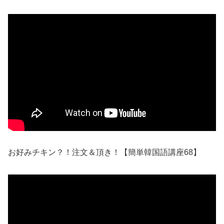
お好みチキン？！注文＆頂き！【簡単韓国語講座68】