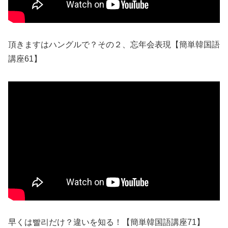
頂きますはハングルで？その２、忘年会表現【簡単韓国語
講座61】
早くは빨리だけ？違いを知る！【簡単韓国語講座71】