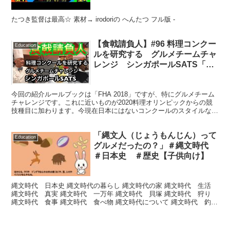
たつき監督は最高☆ 素材→ irodoriの へんたつ フル版 -
【食戟請負人】#96 料理コンクー
Education
ルを研究する グルメチームチャ
レンジ シンガポールSATS「イ
ヤホン推奨」
今回の紹介ルールブックは「FHA 2018」ですが、特にグルメチーム
チャレンジです。これに近いものが2020料理オリンピックからの競
技種目に加わります。今現在日本にはないコンクールのスタイルなの
で、至急な対策が必要です↓ ガンバって翻訳して...
「縄文人（じょうもんじん）って
Education
グルメだったの？」＃縄文時代
＃日本史 ＃歴史【子供向け】
縄文時代 日本史 縄文時代の暮らし 縄文時代の家 縄文時代 生活
縄文時代 真実 縄文時代 一万年 縄文時代 貝塚 縄文時代 狩り
縄文時代 食事 縄文時代 食べ物 縄文時代について 縄文時代 釣り
【関連動画】 縄文時代の真実がヤバイ!教...