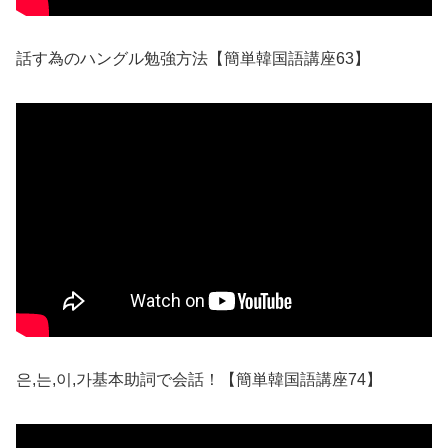
話す為のハングル勉強方法【簡単韓国語講座63】
은,는,이,가基本助詞で会話！【簡単韓国語講座74】