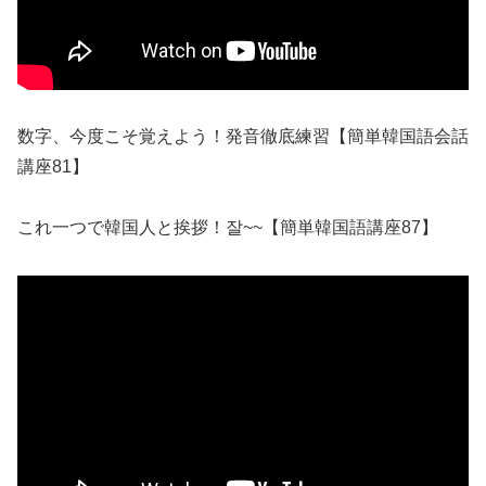
数字、今度こそ覚えよう！発音徹底練習【簡単韓国語会話
講座81】
これ一つで韓国人と挨拶！잘~~【簡単韓国語講座87】