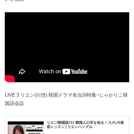
LIVE 3 リエン(리엔) 韓国ドラマ名台詞特集~じゃかりこ韓
国語会話
リエン韓国語#31 韓国人の耳を知る！가,카,까発
音レッスン | リエンハングル