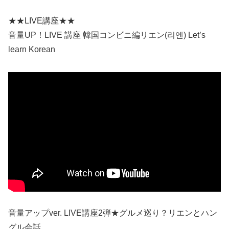
★★LIVE講座★★
音量UP！LIVE 講座 韓国コンビニ編リエン(리엔) Let’s
learn Korean
音量アップver. LIVE講座2弾★グルメ巡り？リエンとハン
グル会話