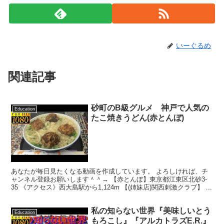
いーぐるめ
関連記事
砂町のB級グルメ 神戸で人気の
Education
たこ焼きうどん(赤とんぼ)
あなたが毎日見たくなる動画を作成しています。 よろしければ、チ
ャンネル登録お願いします＾＾→ 【赤とんぼ】東京都江東区北砂3-
35 《アクセス》西大島駅から1,124m 【(姉妹店)関西刺激クラブ】 ・
Twitter⇒東京刺激クラブ @on...
私の知らない世界『美味しいとう
Education
もろこし』『アルカトラズE.R.』