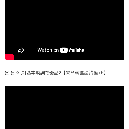
은,는,이,가基本助詞で会話2【簡単韓国語講座76】