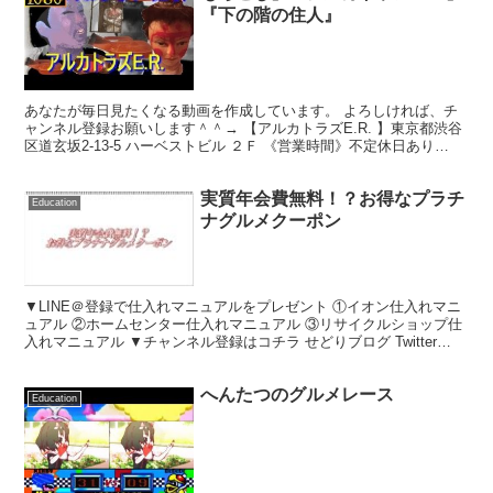
『下の階の住人』
あなたが毎日見たくなる動画を作成しています。 よろしければ、チ
ャンネル登録お願いします＾＾→ 【アルカトラズE.R. 】東京都渋谷
区道玄坂2-13-5 ハーベストビル ２Ｆ 《営業時間》不定休日あり
17:00～23:30(フードL.O22:...
実質年会費無料！？お得なプラチ
Education
ナグルメクーポン
▼LINE＠登録で仕入れマニュアルをプレゼント ①イオン仕入れマニ
ュアル ②ホームセンター仕入れマニュアル ③リサイクルショップ仕
入れマニュアル ▼チャンネル登録はコチラ せどりブログ Twitter
LINE＠ 友達追加出来ない場合はID...
へんたつのグルメレース
Education