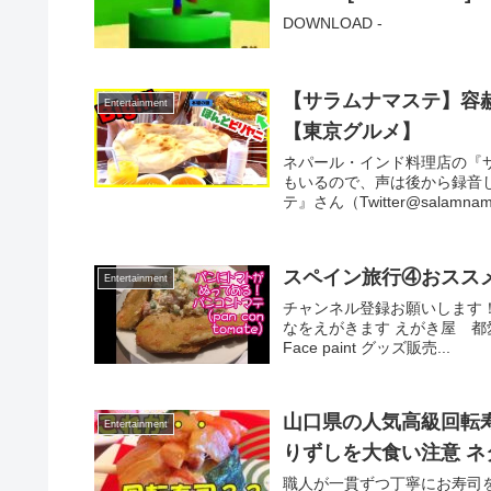
DOWNLOAD -
【サラムナマステ】容
Entertainment
【東京グルメ】
ネパール・インド料理店の『
もいるので、声は後から録音
テ』さん（Twitter@salamnam
スペイン旅行④おスス
Entertainment
チャンネル登録お願いします！ ボ
なをえがきます えがき屋 都愛
Face paint グッズ販売...
山口県の人気高級回転寿
Entertainment
りずしを大食い注意 
職人が一貫ずつ丁寧にお寿司