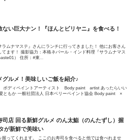
赦ない巨大ナン！『ほんとビリヤニ』を食べる！
サラムナマステ』さんにランチに行ってきました！ 他にお客さん
してます！ 撮影協力：本格ネパール・インド料理『サラムナマス
aste01） 住所：#東...
メグルメ！美味しいご飯を紹介♪
ディペイントアーティスト Body paint artist あったらいい
ともか 一般社団法人 日本ベリーペイント協会 Body paint ×
司店 回る新鮮グルメ のん太鮨（のんたずし）握
ネタが新鮮で美味い
を握ってくれます。 ここのお寿司を食べると他では食べれませ