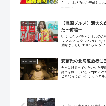
ん。。 本格的なお寿司をコスパ高く食べれる
----------...
【韓国グルメ】新大
Entertainment
た〜前編〜
いつもメルグチャンネルのご
ス"メルグ"はグルメだけでな
登録はこちら ★メルグのダウン
安藤氏の北海道旅行こ
Entertainment
今回は以前出ていただいた安
舞台を創っているSimplexC
ヒマな時にどうぞ チャンネル登