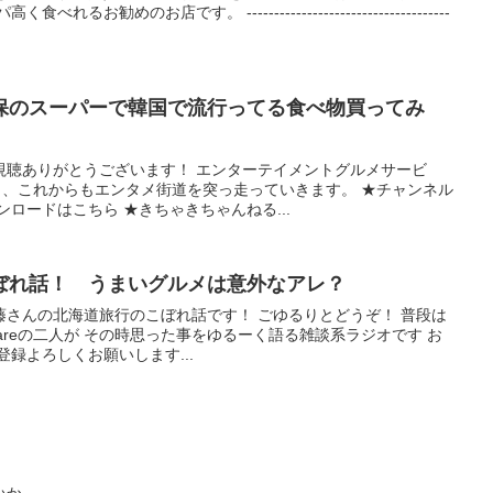
お勧めのお店です。 -------------------------------------
久保のスーパーで韓国で流行ってる食べ物買ってみ
視聴ありがとうございます！ エンターテイメントグルメサービ
く、これからもエンタメ街道を突っ走っていきます。 ★チャンネル
ロードはこちら ★きちゃきちゃんねる...
ぼれ話！ うまいグルメは意外なアレ？
藤さんの北海道旅行のこぼれ話です！ ごゆるりとどうぞ！ 普段は
reareの二人が その時思った事をゆるーく語る雑談系ラジオです お
録よろしくお願いします...