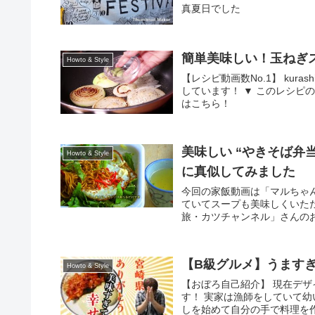
真夏日でした
簡単美味しい！玉ねぎステーキ |
Howto & Style
【レシピ動画数No.1】 kur
しています！ ▼ このレシピの詳
はこちら！
美味しい “やきそば弁
Howto & Style
に真似してみました
今回の家飯動画は「マルちゃ
ていてスープも美味しくいた
旅・カツチャンネル」さんのお
【B級グルメ】うます
Howto & Style
【おぼろ自己紹介】 現在デ
す！ 実家は漁師をしていて
しを始めて自分の手で料理を作