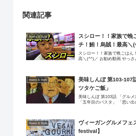
関連記事
スシロー！！家族で晚
Howto & Style
チ！鮪！烏賊！最高＼(^
スシロー！！家族で晩ごはん
高＼(^^)／ お勧め動画 やっ
美味しんぼ 第103-1
Howto & Style
ツタケご飯」
美味しんぼ 第103話 「グルメ
「五年目のパスタ」 「思い出
ヴィーガングルメフェスティバ
Howto & Style
festival】