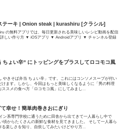
 Onion steak | kurashiru [クラシル]
ashiru の無料アプリでは、毎日更新される美味しいレシピ動画を配信
しい作り方 ▼ iOSアプリ ▼ Androidアプリ ▼ チャンネル登録
当 ちょい辛” にトッピングをプラスしてロコモコ風
ん やきそば弁当 ちょい辛」です。これにはコンソメスープが付い
だけます。しかし、今回はもっと美味しくなるように「男の料理
ススメの食べ方「ロコモコ風」にしてみまし...
ぎて幸せ！簡単肉巻きおにぎり
ザイン系専門学校に通うために田舎から出てきて一人暮らし中で
幼い頃からたくさんの新鮮な食材を見てきました。 そして一人暮ら
る楽しさを知り、自炊してみたいけどやり方...