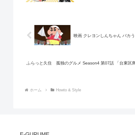
映画 クレヨンしんちゃん バカ
ふらっと久住 孤独のグルメ Season4 第07話 「台
ホーム
Howto & Style
E-GURUME