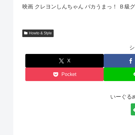
映画 クレヨンしんちゃん バカうまっ！ Ｂ級
Howto & Style
シ
X
Pocket
いーぐる