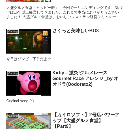
大盛グルメ食堂「ヒッピー軒」、今回で一旦エンディングです。気づ
けば16年以上経営してきました。これまで本当にありがとうござい
ました！ 大盛グルメ食堂は、おいしいレストラン経営シミュレーシ
ョンゲーム。レシピ開発や食材探検をして、地域No1の人...
さくっと美味しいBO3
Gaming
今日はゾンビ～下手だよ☆
Kirby – 激突!グルメレース
Gaming
Gourmet Race アレンジ _by オ
オドラ(Oodorato2)
Original song (c)
【カイロソフト】2号店パワーア
Gaming
ップ【大盛グルメ食堂】
【Part9】