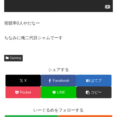
視聴率0人やだなー
ちなみに俺二代目シャムでーす
Gaming
シェアする
X
Facebook
はてブ
Pocket
LINE
コピー
いーぐるめをフォローする