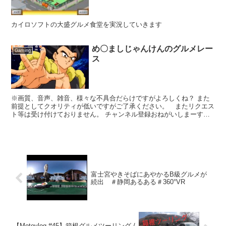
カイロソフトの大盛グルメ食堂を実況していきます
め〇ましじゃんけんのグルメレー
Gaming
ス
※画質、音声、雑音、様々な不具合だらけですがよろしくね？ また
前提としてクオリティが低いですがご了承ください。 またリクエス
ト等は受け付けておりません。 チャンネル登録おねがいしまーす→
Twitter始めました → アカウント名： pon...
富士宮やきそばにあやかるB級グルメが
続出 ＃静岡あるある＃360°VR
【Motovlog #45】箱根グルメツーリング /