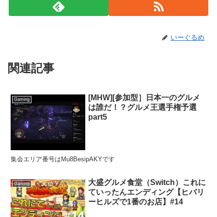
いーぐるめ
関連記事
[MHW][参加型］日本一のグルメ
Gaming
は誰だ！？グルメ王選手権予選
part5
集会エリア番号はMu8BesipAKYです
大盛グルメ食堂（Switch）これに
Gaming
ていったんエンディング【ヒバリ
ーヒルズで1番のお店】#14