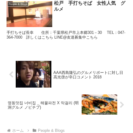
松戸 手打ちそば 女性人気 グ
People & Blogs
ルメ
手打ちそば長幸 住所：千葉県松戸市上本郷301－30 TEL：047-
364-7000 詳しくはこちら LINE@友達募集中こちら
AAA西島隆弘のグルメリポートに対し日
高光啓が辛口コメント 2018
명동맛집 너비집 _ 해물파전 X 막걸리 (明
洞グルメ ノビチプ)
ホーム
People & Blogs