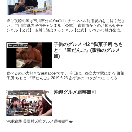
※ご視聴の際は市川市公式YouTubeチャンネル利用規約をご覧くださ
い。 市川市魅力発信チャンネル【公式】 市川市からのお知らせチャ
ンネル【公式】 市川市議会チャンネル【公式】 いちかわ魅力発信サ
イト 市川市公式Webサイト 市川市公式Fa...
子供のグルメ -42 “御菓子所 ちも
People & Blogs
と“ 『草だんご』(孤独のグルメ
風)
食べるのが大好きなaratapperです。 今日は、都立大学駅にある 御菓
子所 ちもと 『草だんご』2019.6.26 あずきの コクが つまってる！
沖繩グルメ迴轉壽司
People & Blogs
沖繩旅遊 美國村必吃グルメ迴轉壽司🍣