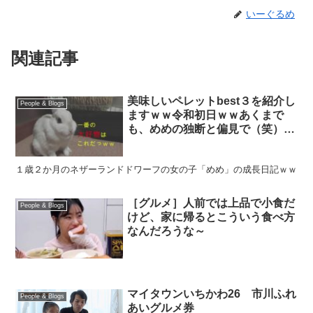
いーぐるめ
関連記事
美味しいペレットbest３を紹介し
People & Blogs
ますｗｗ令和初日ｗｗあくまで
も、めめの独断と偏見で（笑）ｗ
ｗ【ネザーランドドワーフ】
１歳２か月のネザーランドドワーフの女の子「めめ」の成長日記ｗｗ
［グルメ］人前では上品で小食だ
People & Blogs
けど、家に帰るとこういう食べ方
なんだろうな～
マイタウンいちかわ26 市川ふれ
People & Blogs
あいグルメ券