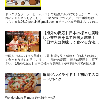
ドングリをソーラービーム（？）で最強グルメにできるか！？ 二代
目のチャンネルもよろしく！ Fischer's-セカンダリ- コラボ依頼はこ
ちら！ silk.0819.protein@gmail.com ★チャンネル登録よろしくね！
↓リーダ...
【海外の反応】日本の様々な美味
Film & Animation
しい丼料理を見て外国人感動！
「日本人は美味しく食べる方法を
心得ている！」【日本食・
Japanese food】
外国人 日本の様々な美味しい”丼”料理を見て感動！「日本人は美味し
く食べる方法を心得ている！」【海外の反応】 続きは動画をご覧下
さい. 【海外の反応】日本の様々な美味しい丼料理を見て外国人感
動！「日本人は美味しく食べる方法を心得ている！」【...
亀岡グルメライド！！初めてのロ
Film & Animation
ードバイク
Wondershare Filmoraで仕上げた作品