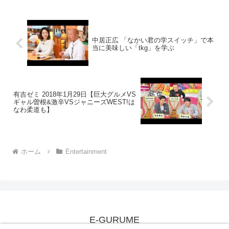
中居正広 「なかい君の学スイッチ」で本
当に美味しい「tkg」を学ぶ
有吉ゼミ 2018年1月29日【巨大グルメVS
ギャル曽根&激辛VSジャニーズWEST!は
なわ柔道も】
ホーム
Entertainment
E-GURUME