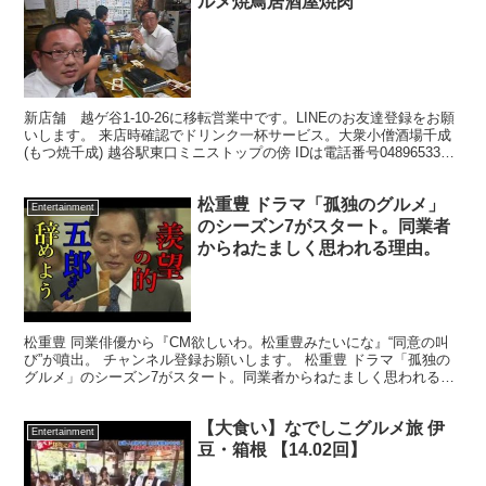
ルメ焼鳥居酒屋焼肉
新店舗 越ゲ谷1-10-26に移転営業中です。LINEのお友達登録をお願
いします。 来店時確認でドリンク一杯サービス。大衆小僧酒場千成
(もつ焼千成) 越谷駅東口ミニストップの傍 IDは電話番号0489653309
です。
松重豊 ドラマ「孤独のグルメ」
Entertainment
のシーズン7がスタート。同業者
からねたましく思われる理由。
松重豊 同業俳優から『CM欲しいわ。松重豊みたいにな』“同意の叫
び”が噴出。 チャンネル登録お願いします。 松重豊 ドラマ「孤独の
グルメ」のシーズン7がスタート。同業者からねたましく思われる理
由。 ”お勧め動画” 【ドラマ24】孤独のグルメ...
【大食い】なでしこグルメ旅 伊
Entertainment
豆・箱根 【14.02回】