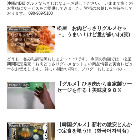
沖縄のB級グルメならきじむなぁへお越しください。 いままで多くの
お客様にサービスをご提供してきました。皆様のお越しをお待ちして
おります。 098-989-5100
松屋「お肉どっさりグルメセッ
People & Blogs
ト」うまい！けど量が多いわ(笑)
どうも、呑み助調理師おしょぶ～＾＾/です。 今回の動画では、松屋
期間限定発売「お肉どっさりグルメセット」の商品情報と実食レビュ
ーをお伝えします。 詳しい細かい事は、ブログ「おしょぶ～の～
と」を読んで下さいね。 ぜひ、チャンネル登録もお願いし...
【グルメ】ひき肉から自家製ソー
People & Blogs
セージを作る！美味度９８％
【韓国グルメ】新村の激安とんか
People & Blogs
つ定食を喰う!!!（한국어자막有）