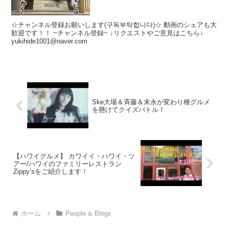
☆チャンネル登録お願いします(구독부탁합니다)☆ 動画のシェアも大
歓迎です！！ ~チャンネル登録~ ↓リクエストやご意見はこちら↓
yukihide1001@naver.com
Ske大場＆斉藤＆末永が変わり種グルメ
を懸けてクイズバトル！
【ハワイグルメ】 カワイイ・ハワイ・ツ
アー/ハワイのファミリーレストラン
Zippy’sをご紹介します！
ホーム
People & Blogs