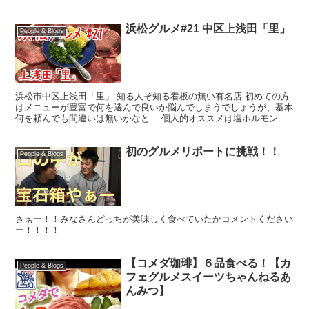
浜松グルメ#21 中区上浅田「里」
People & Blogs
浜松市中区上浅田「里」 知る人ぞ知る看板の無い有名店 初めての方
はメニューが豊富で何を選んで良いか悩んでしまうでしょうが、基本
何を頼んでも間違いは無いかなと… 個人的オススメは塩ホルモン、
タン、餃子、コロッケ、お寿司、オムライス（一体何屋さ...
初のグルメリポートに挑戦！！
People & Blogs
さぁー！！みなさんどっちが美味しく食べていたかコメントください
ー！！！！
【コメダ珈琲】６品食べる！【カ
People & Blogs
フェグルメスイーツちゃんねるあ
んみつ】