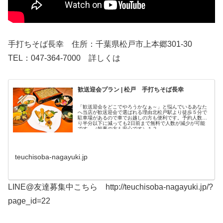
手打ちそば長幸 住所：千葉県松戸市上本郷301-30
TEL：047-364-7000 詳しくは
歓送迎会プラン | 松戸 手打ちそば長幸
「歓送迎会をどこでやろうかなぁ～」と悩んでいるあなた
へ当店が歓送迎会で選ばれる理由北松戸駅より徒歩５分で
駐車場があるので車でお越しの方も便利です。予約人数よ
り半分以下に減っても2日前まで無料で人数が減少が可能
です。（幹事の方も安心です）１２...
teuchisoba-nagayuki.jp
LINE@友達募集中こちら http://teuchisoba-nagayuki.jp/?
page_id=22