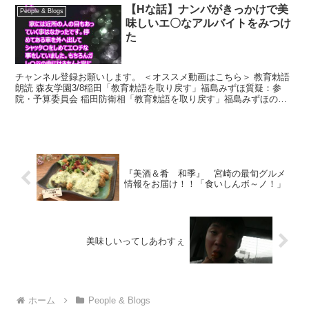
【Hな話】ナンパがきっかけで美
People & Blogs
味しいエ〇なアルバイトをみつけ
た
チャンネル登録お願いします。 ＜オススメ動画はこちら＞ 教育勅語
朗読 森友学園3/8稲田「教育勅語を取り戻す」福島みずほ質疑：参
院・予算委員会 稲田防衛相「教育勅語を取り戻す」福島みずほの質
疑 3/8参院・予算委員会 教育勅語 辻元清美『...
『美酒＆肴 和季』 宮崎の最旬グルメ
情報をお届け！！「食いしんボ～ノ！」
美味しいってしあわすぇ
ホーム
People & Blogs