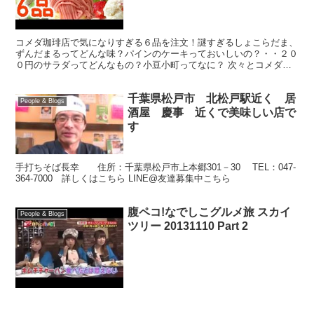
コメダ珈琲店で気になりすぎる６品を注文！謎すぎるしょこらだま、
ずんだまるってどんな味？パインのケーキっておいしいの？・・２０
０円のサラダってどんなもの？小豆小町ってなに？ 次々とコメダの
謎を解いてゆきます。（おおげさすぎ、、はい、すみません...
千葉県松戸市 北松戸駅近く 居
People & Blogs
酒屋 慶事 近くで美味しい店で
す
手打ちそば長幸 住所：千葉県松戸市上本郷301－30 TEL：047-
364-7000 詳しくはこちら LINE@友達募集中こちら
腹ペコ!なでしこグルメ旅 スカイ
People & Blogs
ツリー 20131110 Part 2