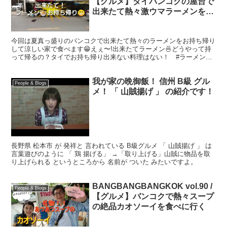
【グルメ】タイバンコクの屋台で
出来たて熱々激ウマラーメンをお
持ち帰りする
今回は夏真っ盛りのバンコクで出来たて熱々のラーメンをお持ち帰り
して涼しい家で食べます😁えぇ〜!出来たてラーメン🍜どうやって持
って帰るの？タイでお持ち帰り出来ない料理はない！ #ラーメン
#タイ旅行 #タイ料理 #タイランド
我が家の晩御飯！ 信州 B級 グル
People & Blogs
メ！ 「 山賊揚げ 」 の紹介です！
長野県 松本市 が 発祥と 言われている B級グルメ 「 山賊揚げ 」 は
言葉遊びのように 「 鶏 揚げる」 →「取り上げる」山賊に物品を取
り上げられる というところから 名前が ついた みたいですよ。
BANGBANGBANGKOK vol.90 /
People & Blogs
【グルメ】バンコクで熱々スープ
の絶品カオソーイを食べに行く