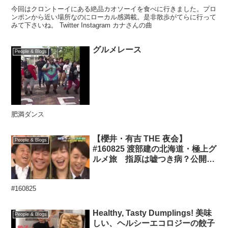
今回はクロントーイにある絶品カオソーイを食べに行きました。プロ
ンポンから近い場所なのにローカル感満載。是非散歩がてらに行って
みて下さいね。 Twitter Instagram カナさんの曲
グルメレース
People & Blogs
肥満ダンス
【櫻井・有吉 THE 夜会】
People & Blogs
#160825 渡部建の北海道・極上グ
ルメ旅 指原は嘘つき病？公開謝
罪
#160825
Healthy, Tasty Dumplings! 美味
People & Blogs
しい、ヘルシーエコロジーの餃子