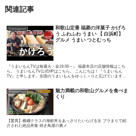
関連記事
和歌山定番 福菱の洋菓子 かげろ
Entertainment
う ふわふわ うまい 【 白浜町】
グルメ うまい つとむっち
『うまいもんTVは毎週火・金19:00～』 福菱本店の店舗情報はこち
ら。 うまいもんTV公式HPはこちら。 こんにちは！『うまいもん
TV』と申します。全国のうまいもんをゆっく～りと広げています。
まずは和歌山県！2016年12月29日からス...
魅力満載の和歌山グルメを食べま
Entertainment
くり
【驚異】横綱クラスの海鮮丼をあっさりたいらげる女 ブラまりで紹
介された絶品丼集 焼き鳥屋の裏メ