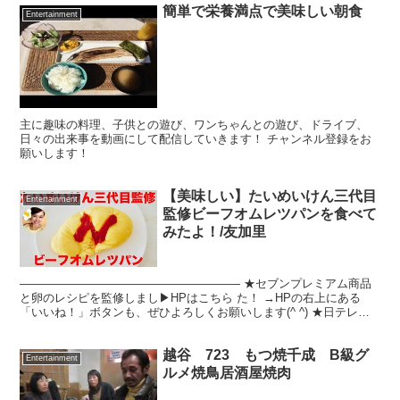
簡単で栄養満点で美味しい朝食
Entertainment
主に趣味の料理、子供との遊び、ワンちゃんとの遊び、ドライブ、
日々の出来事を動画にして配信していきます！ チャンネル登録をお
願いします！
【美味しい】たいめいけん三代目
Entertainment
監修ビーフオムレツパンを食べて
みたよ！/友加里
——————————————————— ★セブンプレミアム商品
と卵のレシピを監修しまし▶︎HPはこちら た！ →HPの右上にある
「いいね！」ボタンも、ぜひよろしくお願いします(^ ^) ★日テレ
『得する人損する人』 得損ヒーローズ！タマミち...
越谷 723 もつ焼千成 B級グ
Entertainment
ルメ焼鳥居酒屋焼肉