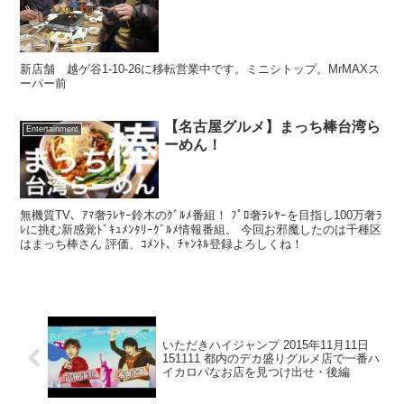
新店舗 越ゲ谷1-10-26に移転営業中です。ミニシトップ。MrMAXス
ーパー前
【名古屋グルメ】まっち棒台湾ら
Entertainment
ーめん！
無機質TV、ｱﾏ奢ﾗﾚﾔｰ鈴木のｸﾞﾙﾒ番組！ ﾌﾟﾛ奢ﾗﾚﾔｰを目指し100万奢ﾗ
ﾚに挑む新感覚ﾄﾞｷｭﾒﾝﾀﾘｰｸﾞﾙﾒ情報番組。 今回お邪魔したのは千種区
はまっち棒さん 評価、ｺﾒﾝﾄ、ﾁｬﾝﾈﾙ登録よろしくね！
いただきハイジャンプ 2015年11月11日
151111 都内のデカ盛りグルメ店で一番ハ
イカロパなお店を見つけ出せ・後編