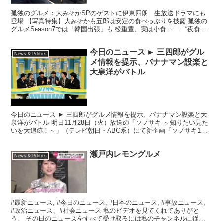
孤独のグルメ：大みそかSPのゲストに伊東四朗 生放送ドラマにも
登場 【写真特集】大みそかも五郎は安定の食べっぷりを披露 孤独の
グルメSeason7では「韓国出張」も 松重豊、実は小食…… “夜食テ
ロ”の裏側語る 孤独のグルメプロデューサーが...
今日のニュース ► 三四郎がグル
News & Politics
メ情報を提示、バナナマン設楽と
大泉洋がバトル
今日のニュース ► 三四郎がグルメ情報を提示、バナナマン設楽と大
泉洋がバトル 明日11月28日（火）放送の「ソノサキ ～知りたい見た
いを大追跡！～」（テレビ朝日・ABC系）にて新企画「ソノサキ1週
間」が展開され、三四郎がプレゼンターを務める...
瀬戸内レモングルメ
News & Politics
#最新ニュース, #今日のニュース, #日本のニュース, #事故ニュース,
#政治ニュース、#社会ニュース 私のビデオを見てくれてありがと
う。 その日のニュースをすべて受け取るには私のチャンネルに従っ