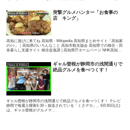
てください : テレビ局ならではの正確な...
突撃グルメハンター「お食事の
News & Politics
店 キング」
高知に遊びに来てね 高知県 - Wikipedia 高知県まとめサイト「高知家
の○○」｜高知県のいろんなこと 高知市観光協会 高知県での移住・田
舎暮らし支援サイト 移住促進課 | 高知県庁ホームページ NHK高知放
送局 高知放送 テレビ高知...
ギャル曽根が静岡市の浅間通りで
News & Politics
絶品グルメを食べつくす！
ギャル曽根が静岡市の浅間通りで絶品グルメを食べつくす！ テレビ
静岡で毎週土曜夜6:30～放送されている「くさデカ」。9月30日(土)
は、ギャル曽根がグルメマ...