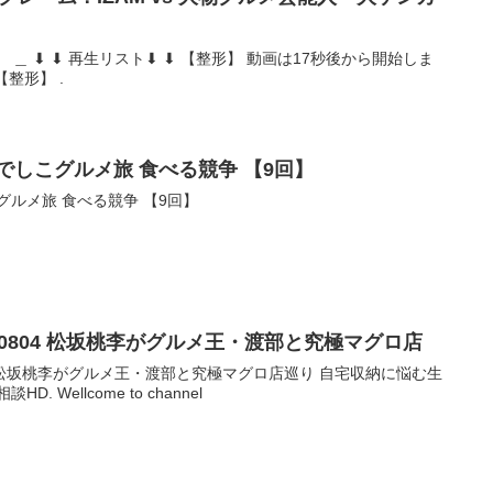
 ＿ ⬇ ⬇ 再生リスト⬇ ⬇ 【整形】 動画は17秒後から開始しま
【整形】 .
でしこグルメ旅 食べる競争 【9回】
グルメ旅 食べる競争 【9回】
60804 松坂桃李がグルメ王・渡部と究極マグロ店
04 松坂桃李がグルメ王・渡部と究極マグロ店巡り 自宅収納に悩む生
 Wellcome to channel