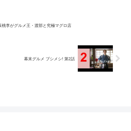
4 松坂桃李がグルメ王・渡部と究極マグロ店
幕末グルメ ブシメシ! 第2話