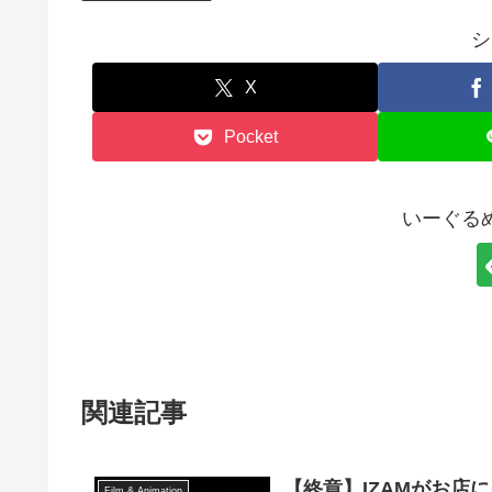
シ
X
Pocket
いーぐる
関連記事
【終章】IZAMがお店に
Film & Animation