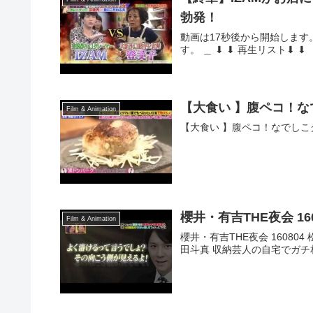
勃発！
動画は17秒後から開始します。
す。 ＿ ⬇ ⬇ 再生リスト⬇ ⬇ 
【大食い 】腹ペコ！な
Film & Animation
【大食い 】腹ペコ！なでしこ
櫻井・有吉THE夜会 1
Film & Animation
櫻井・有吉THE夜会 1608
田斗真 収納芸人の自宅でガチ相談HD.