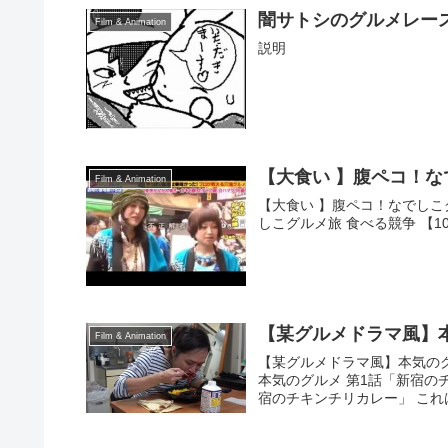
闇サトシのグルメレー
Film & Animation
説明
【大食い 】腹ペコ！なで
Film & Animation
【大食い 】腹ペコ！なでしこグ
しこグルメ旅 食べる競争 【10回】 ll シ
【某グルメドラマ風】
Film & Animation
【某グルメドラマ風】本気のグ
本気のグルメ 第1話「新宿の
宿のチキンチリカレー」 これはグ