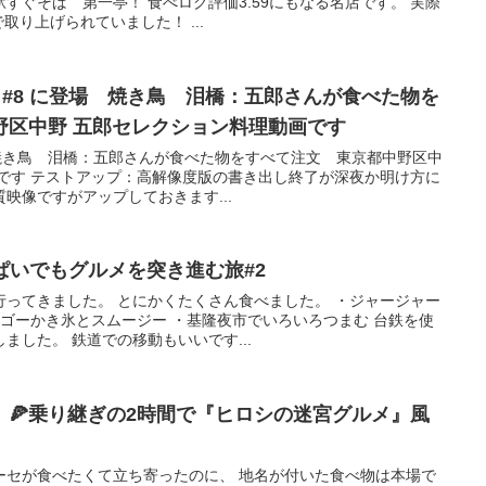
すぐそば 第一亭！ 食べログ評価3.59にもなる名店です。 実際
で取り上げられていました！ ...
n7 #8 に登場 焼き鳥 泪橋：五郎さんが食べた物を
野区中野 五郎セレクション料理動画です
#8 焼き鳥 泪橋：五郎さんが食べた物をすべて注文 東京都中野区中
画です テストアップ：高解像度版の書き出し終了が深夜か明け方に
映像ですがアップしておきます...
ぱいでもグルメを突き進む旅#2
行ってきました。 とにかくたくさん食べました。 ・ジャージャー
ンゴーかき氷とスムージー ・基隆夜市でいろいろつまむ 台鉄を使
ました。 鉄道での移動もいいです...
🍕乗り継ぎの2時間で『ヒロシの迷宮グルメ』風
ーセが食べたくて立ち寄ったのに、 地名が付いた食べ物は本場で