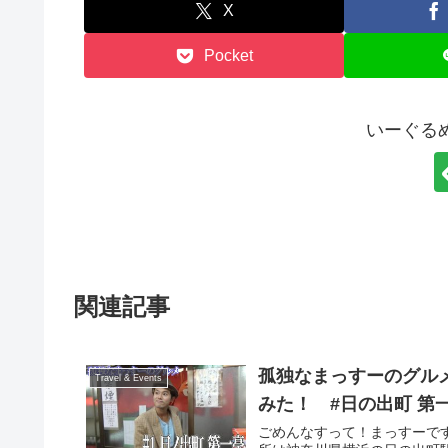
X
Pocket
いーぐる
関連記事
孤独なまっすーのグル
Travel & Events
みた！ #日の出町 第
ごめんなすって！まっすーで