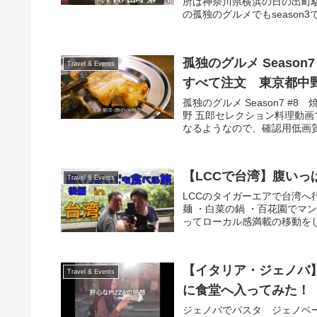
所は神奈川県横浜の日の出町駅
の孤独のグルメでもseason3
孤独のグルメ Seaso
Travel & Events
すべて注文 東京都中
孤独のグルメ Season7 
野 五郎セレクション料理動
なるようなので、確認用低画質
【LCCで台湾】腹いっ
Travel & Events
LCCのタイガーエアで台湾へ
麺 ・白菜の鍋 ・百花園でマ
ってローカル感満載の移動をし
【イタリア・ジェノバ】
Travel & Events
に食堂へ入ってみた！
ジェノバでパスタ ジェノベ