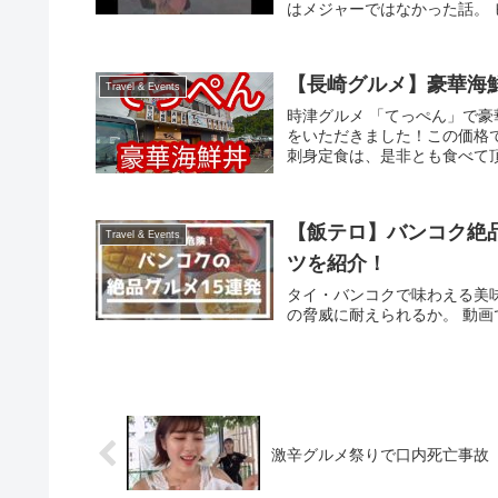
はメジャーではなかった話。
【長崎グルメ】豪華海
Travel & Events
時津グルメ 「てっぺん」で豪華
をいただきました！この価格
刺身定食は、是非とも食べて頂
【飯テロ】バンコク絶
Travel & Events
ツを紹介！
タイ・バンコクで味わえる美
の脅威に耐えられるか。 動
激辛グルメ祭りで口内死亡事故