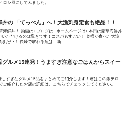
 ヒロシ風にしてみました。
鮮丼の 「てっぺん」へ！大漁刺身定食も絶品！！
海鮮丼！ 動画は↓ ブログは↓ ホームページは↓ 本日は豪華海鮮丼
でいただけるのは驚きです！コスパもすごい！ 奥様が食べた大漁
きたい！ 長崎で取れる魚は、新...
品グルメ15連発！うますぎ注意なごはんからスイー
味しすぎなグルメ15品をまとめてご紹介します！君はこの飯テロ
画でご紹介したお店の詳細は、こちらでチェックしてください。