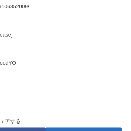
9106352009/
lease]
oGoodYO
ェアする