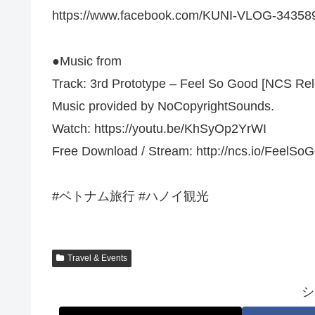
https://www.facebook.com/KUNI-VLOG-34358
●Music from
Track: 3rd Prototype – Feel So Good [NCS Re
Music provided by NoCopyrightSounds.
Watch: https://youtu.be/KhSyOp2YrWI
Free Download / Stream: http://ncs.io/FeelS
#ベトナム旅行 #ハノイ観光
Travel & Events
シ