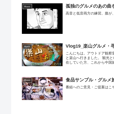
孤独のグルメのあの曲
Music
高音と低音両方の練習。腹が
Vlog19_楽山グルメ
Music
こんにちは。アウトドア観察
と楽山へ行きました。 観光
在していた方、これから中国旅
食品サンプル・グルメ旅
Music
番組へのご意見・ご提案はこちらへ。 b