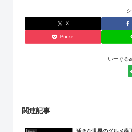
シ
X
Pocket
いーぐる
関連記事
活きな世界のグルメ横丁 2
Music