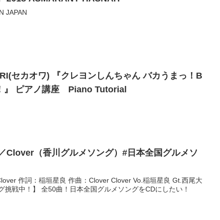
IN JAPAN
 OWARI(セカオワ) 『クレヨンしんちゃん バカうまっ！B
ピアノ講座 Piano Tutorial
／Clover（香川グルメソング）#日本全国グルメソ
r 作詞：稲垣星良 作曲：Clover Clover Vo.稲垣星良 Gt.西尾大
グ挑戦中！】 全50曲！日本全国グルメソングをCDにしたい！