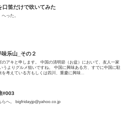
を口笛だけで吹いてみた
、へった。
・寻味乐山_その２
室のアキと申します。 中国の清明節（お盆）において、友人一家
というよりグルメ狙いですね。 中国に興味ある方、すでに中国に駐
を考えている方もしくは四川、重慶に興味...
#003
igfridayjp@yahoo.co.jp