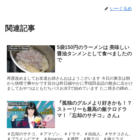
いーぐるめ
関連記事
5袋150円のラーメンは 美味しい
People & Blogs
醤油タンメンとして食べましたの
で
再度改めましてお友達お姉さんおはようございます 今日の東京は朝
から快晴で爽やかです自分は昨日細やかに早稲田会話の散歩に出かけ
ましておやつはともだちバスお水3で始めています たこ焼きの締めは
たこ焼きですラーメンです醤油ラーメン5袋150円を見...
『孤独のグルメより好きかも！？
People & Blogs
ストーリーも最高の飯テロドラ
マ！「忘却のサチコ」さん』
＃忘却のサチコ、＃アマゾン、＃ドラマ、＃自由人、＃サチコさん、
＃プライムビデオ、＃Amazon、＃感想、＃飯テロ、＃神ドラマ