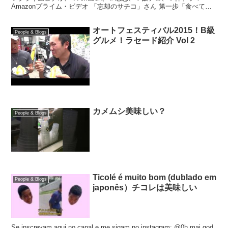
Amazonプライム・ビデオ 「忘却のサチコ」さん 第一歩「食べて！
忘れる！ごほうビーフ」 ドラマスペシャル「忘却...
オートフェスティバル2015！B級
People & Blogs
グルメ！ラセード紹介 Vol 2
カメムシ美味しい？
People & Blogs
Ticolé é muito bom (dublado em
People & Blogs
japonês）チコレは美味しい
Se inscrevam aqui no canal e me sigam no instagram: @0h.mai.god