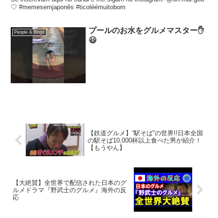
♡ #memesemjaponês #ticoléémuitobom
プールのお水をグルメマスター✋
People & Blogs
😃
【鉄道グルメ】“駅そば”の世界!!日本全国
の駅そば10,000杯以上食べた男が紹介！
【もうやん】
【大絶賛】全世界で配信された日本のグ
ルメドラマ『野武士のグルメ』海外の反
応