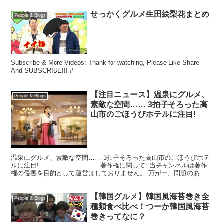
せっかくグルメ生田絵梨花まとめ
People & Blogs
Subscribe & More Videos: Thank for watching, Please Like Share
And SUBSCRIBE!!! #
【注目ニュース】温泉にグルメ、
People & Blogs
素敵な空間…… 3拍子そろった高
山市のごほうびホテルに注目!
温泉にグルメ、素敵な空間…… 3拍子そろった高山市のごほうびホテ
ルに注目! ----------------------------- 著作権に関して: 当チャンネルは著作
権の侵害を目的として運営はしておりません。 万が一、問題のある
箇所が...
【韓国グルメ】韓国風海苔巻き全
People & Blogs
種類食べ比べ！つーか韓国風海苔
巻きってなに？