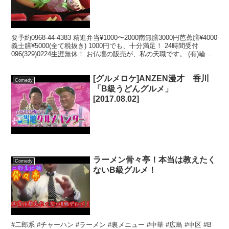
店・熊本県仏壇店・熊本仏壇店
要予約0968-44-4383 精進弁当¥1000〜2000南無膳3000円芭蕉膳¥4000
義士膳¥5000(全て税抜き) 1000円でも、十分満足！ 24時間受付
096(329)0224生涯無休！ お仏壇の販売が、私の天職です。 (有)輪...
[グルメロケ]ANZEN漫才 香川
Comedy
「B級うどんグルメ」
[2017.08.02]
ラーメン骨々亭！本当は教えたく
Comedy
ないB級グルメ！
#二郎系 #チャーハン #ラーメン #裏メニュー #中華 #広島 #中区 #B