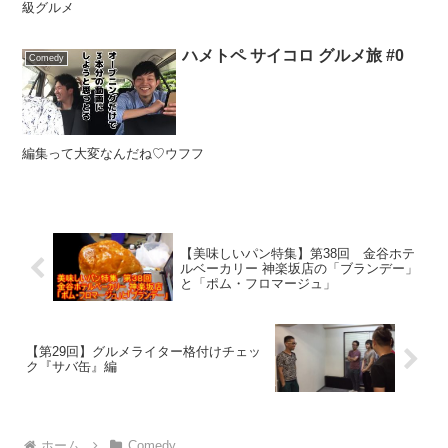
級グルメ
ハメトペ サイコロ グルメ旅 #0
Comedy
編集って大変なんだね♡ウフフ
【美味しいパン特集】第38回 金谷ホテ
ルベーカリー 神楽坂店の「ブランデー」
と「ポム・フロマージュ」
【第29回】グルメライター格付けチェッ
ク『サバ缶』編
ホーム
Comedy