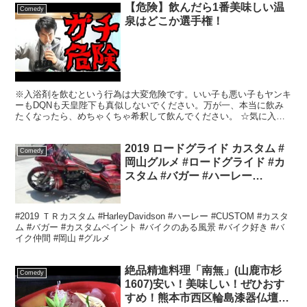
【危険】飲んだら1番美味しい温
Comedy
泉はどこか選手権！
※入浴剤を飲むという行為は大変危険です。いい子も悪い子もヤンキ
ーもDQNも天皇陛下も真似しないでください。万が一、本当に飲み
たくなったら、めちゃくちゃ希釈して飲んでください。 ☆気に入っ
ていただけたらぜひチャンネル登録よろしくおねがいします...
2019 ロードグライド カスタム #
Comedy
岡山グルメ #ロードグライド #カ
スタム #バガー #ハーレー
#FLTRXS #カスタムペイント #バ
イク好き #バイクのある景色 #バ
#2019 ＴＲカスタム #HarleyDavidson #ハーレー #CUSTOM #カスタ
イク仲間
ム #バガー #カスタムペイント #バイクのある風景 #バイク好き #バ
イク仲間 #岡山 #グルメ
絶品精進料理「南無」(山鹿市杉
Comedy
1607)安い！美味しい！ぜひおす
すめ！熊本市西区輪島漆器仏壇