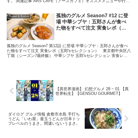
す。 関連記事 ARS CAFE（アースカフェ）オススメメニューや行き
方 banan（バナン）、スイーツトラック行っ...
孤独のグルメ Season7 #12 に登
Travel & Events
場 中華シブヤ：五郎さんが食べ
た物をすべて注文 実食レポ（五
郎’sセレクション） 東京都中央
区八丁堀（シーズン7最終飯）
孤独のグルメ Season7 第12話 に登場 中華シブヤ：五郎さんが食べ
た物をすべて注文 実食レポ（五郎'sセレクション） 東京都中央区八
丁堀（シーズン7最終飯） 中華シブヤ 五郎'sセレクション 実食レポ
動画 1080P高画質版 ニラ玉...
【異世界漫画】 幻想グルメ 28 ~ 01 【異
世界転生】【GENSOU GOURMET】
ダイログ グルメ情報 倉敷市水島 手打ち
うどん「いわ屋」釜玉うどんが日本トッ
プレベルのうまさ。間違いないうまさ。