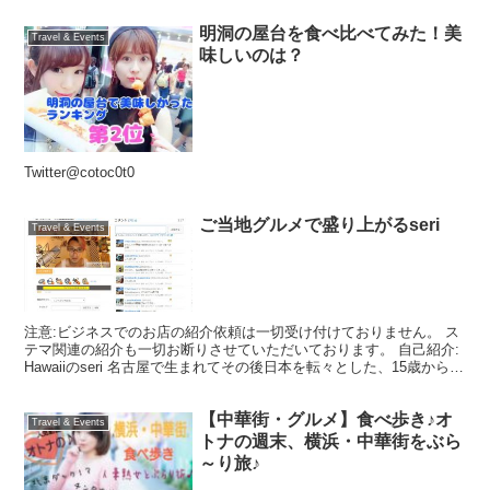
明洞の屋台を食べ比べてみた！美
Travel & Events
味しいのは？
Twitter@cotoc0t0
ご当地グルメで盛り上がるseri
Travel & Events
注意:ビジネスでのお店の紹介依頼は一切受け付けておりません。 ス
テマ関連の紹介も一切お断りさせていただいております。 自己紹介:
Hawaiiのseri 名古屋で生まれてその後日本を転々とした、15歳から一
人暮らしを始めて料理界に飛び込んだ...
【中華街・グルメ】食べ歩き♪オ
Travel & Events
トナの週末、横浜・中華街をぶら
～り旅♪