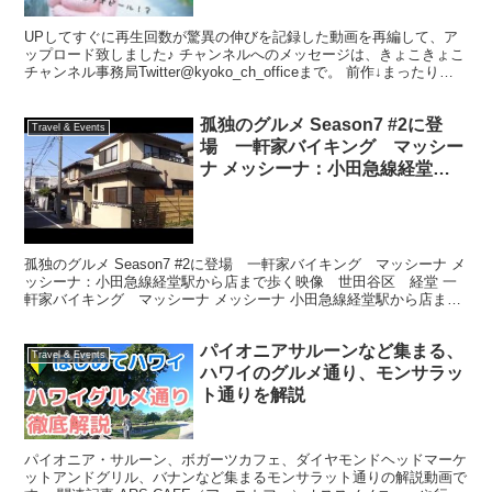
UPしてすぐに再生回数が驚異の伸びを記録した動画を再編して、ア
ップロード致しました♪ チャンネルへのメッセージは、きょこきょこ
チャンネル事務局Twitter@kyoko_ch_officeまで。 前作↓まったり動
画 ラーメン大好き狂子さん↓...
孤独のグルメ Season7 #2に登
Travel & Events
場 一軒家バイキング マッシー
ナ メッシーナ：小田急線経堂駅
から店まで歩く映像 世田谷区
経堂
孤独のグルメ Season7 #2に登場 一軒家バイキング マッシーナ メ
ッシーナ：小田急線経堂駅から店まで歩く映像 世田谷区 経堂 一
軒家バイキング マッシーナ メッシーナ 小田急線経堂駅から店まで
歩く映像です。１１分ほどかかりました。 ...
パイオニアサルーンなど集まる、
Travel & Events
ハワイのグルメ通り、モンサラッ
ト通りを解説
パイオニア・サルーン、ボガーツカフェ、ダイヤモンドヘッドマーケ
ットアンドグリル、バナンなど集まるモンサラット通りの解説動画で