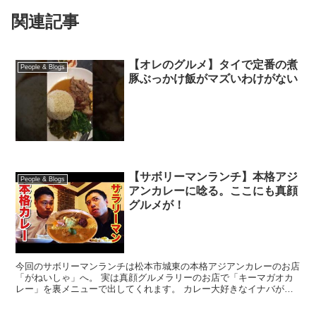
関連記事
【オレのグルメ】タイで定番の煮
People & Blogs
豚ぶっかけ飯がマズいわけがない
【サボリーマンランチ】本格アジ
People & Blogs
アンカレーに唸る。ここにも真顔
グルメが！
今回のサボリーマンランチは松本市城東の本格アジアンカレーのお店
「がねいしゃ」へ。 実は真顔グルメラリーのお店で「キーマガオカ
レー」を裏メニューで出してくれます。 カレー大好きなイナバが気
になるのは店名「がねいしゃ」の意味。 彼は「お腹すいた...