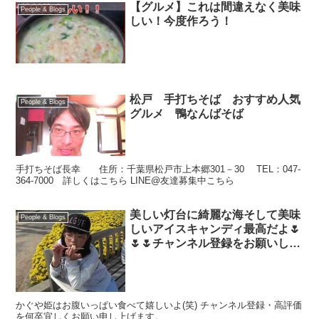
【グルメ】これは間違えなく美味
People & Blogs
しい！今度作ろう！
松戸 手打ちそば おすすめ人気
People & Blogs
グルメ 鴨なんばそば
手打ちそば長幸 住所：千葉県松戸市上本郷301－30 TEL：047-
364-7000 詳しくはこちら LINE@友達募集中こちら
美しい灯台に綺麗な海そして美味
People & Blogs
しいアイスキャンディ最高だよ🌷
🌷🌷チャンネル登録をお願いしま
す❤️❤️❤️
かぐや姫はお腹いっぱい食べて嬉しいよ(笑) チャンネル登録・高評価
を何卒宜しくお願い申し上げます。