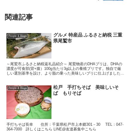
関連記事
グルメ 特産品 ふるさと納税 三重
People & Blogs
県尾鷲市
～尾鷲市ふるさと納税返礼品紹介～ 尾鷲物産のDHAブリは、DHAの
濃度が可食部(背+腹）100g当たり3g以上の養殖ブリです。独自で厳
しい選別基準を設け、より脂の乗った美味しいブリに仕上げました。
そのプレミアムDHAブリのフィーレ(片身)を...
松戸 手打ちそば 美味しいそ
People & Blogs
ば もりそば
手打ちそば長幸 住所：千葉県松戸市上本郷301－30 TEL：047-
364-7000 詳しくはこちら LINE@友達募集中こちら