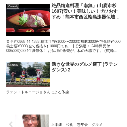
絶品精進料理「南無」(山鹿市杉
Comedy
1607)安い！美味しい！ぜひおす
すめ！熊本市西区輪島漆器仏壇
店・熊本県仏壇店・熊本仏壇店
要予約0968-44-4383 精進弁当¥1000〜2000南無膳3000円芭蕉膳¥4000
義士膳¥5000(全て税抜き) 1000円でも、十分満足！ 24時間受付
096(329)0224生涯無休！ お仏壇の販売が、私の天職です。 (有)輪...
活きな世界のグルメ横丁 (ラテン
Comedy
ダンス)２
ラテン・トルニージョさんによる体操
上本郷 和食 忘年会 グルメ