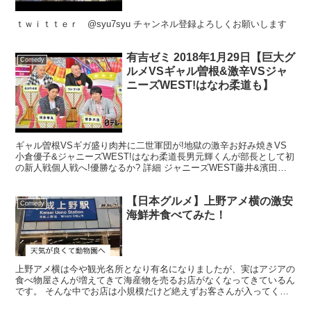
ｔｗｉｔｔｅｒ @syu7syu チャンネル登録よろしくお願いします
有吉ゼミ 2018年1月29日【巨大グ
Comedy
ルメVSギャル曽根&激辛VSジャ
ニーズWEST!はなわ柔道も】
ギャル曽根VSギガ盛り肉丼に二世軍団が!地獄の激辛お好み焼きVS
小倉優子&ジャニーズWEST!はなわ柔道長男元輝くんが部長として初
の新人戦個人戦へ!優勝なるか? 詳細 ジャニーズWEST藤井&濱田を
迎え人気企画SP ▼｢チャレンジグルメ｣ギ...
【日本グルメ】上野アメ横の激安
Comedy
海鮮丼食べてみた！
上野アメ横は今や観光名所となり有名になりましたが、実はアジアの
食べ物屋さんが増えてきて海産物を売るお店がなくなってきているん
です。 そんな中でお店は小規模だけど絶えずお客さんが入ってくる
人気の海鮮丼のお店で特盛丼750円という破格のコスパに...